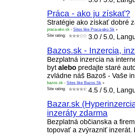
Práca - ako ju získať?
Stratégie ako získať dobré 
praca-ako.sk
-
Sites like Praca-ako.Sk
»
Site rating:
3.0
/ 5.0, Lang
Bazos.sk - Inzercia, in
Bezplatná inzercia na intern
byt
alebo
predajte staré auto
zvládne náš Bazoš - Vaše in
bazos.sk
-
Sites like Bazos.Sk
»
Site rating:
4.5
/ 5.0, Lang
Bazar.sk (Hyperinzercia
inzeráty zdarma
Bezplatná občianska a firem
topovať a zvýrazniť inzerát.