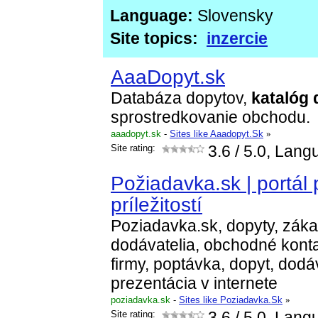
Language:
Slovensky
Site topics:
inzercie
AaaDopyt.sk
Databáza dopytov,
katalóg
sprostredkovanie obchodu.
aaadopyt.sk
-
Sites like Aaadopyt.Sk
»
Site rating:
3.6
/ 5.0, Lang
Požiadavka.sk | portál
príležitostí
Poziadavka.sk, dopyty, záka
dodávatelia, obchodné konta
firmy, poptávka, dopyt, dod
prezentácia v internete
poziadavka.sk
-
Sites like Poziadavka.Sk
»
Site rating:
3.6
/ 5.0, Lang