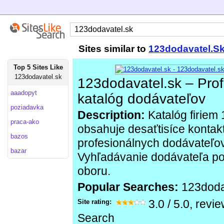
Sites similar to
123dodavatel.S
Top 5 Sites Like
123dodavatel.sk
123dodavatel.sk – Prof
aaadopyt
katalóg dodávateľov
poziadavka
Description:
Katalóg firiem
praca-ako
obsahuje desaťtisíce kontak
bazos
profesionálnych dodávateľov
bazar
Vyhľadávanie dodávateľa po
oboru.
Popular Searches:
123doda
Site rating:
3.0
/
5.0
, revi
Search