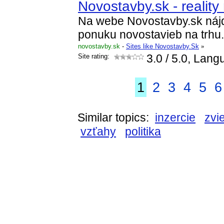
Novostavby.sk - realit
Na webe Novostavby.sk nájd
ponuku novostavieb na trhu.
novostavby.sk
-
Sites like Novostavby.Sk
»
Site rating:
3.0
/ 5.0, Lang
1
2
3
4
5
6
Similar topics:
inzercie
zvi
vzťahy
politika