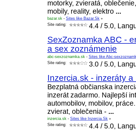
motorky, zvieratá, oblečenie
mobily, reality, elektro
...
bazar.sk
-
Sites like Bazar.Sk
»
Site rating:
4.4
/ 5.0, Lang
SexZoznamka ABC - er
a sex zoznámenie
abc-sexzoznamka.sk
-
Sites like Abc-sexzoznam
Site rating:
3.0
/ 5.0, Lang
Inzercia.sk - inzeráty 
Bezplatná občianska inzerci
inzerát zadarmo. Najlepší in
automobilov, mobilov, práce
zvierat, oblečenia -
...
inzercia.sk
-
Sites like Inzercia.Sk
»
Site rating:
4.4
/ 5.0, Lang