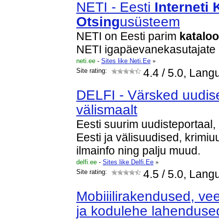
NETI - Eesti
Interneti
Otsing
usüsteem
NETI on Eesti parim
katalo
NETI igapäevanekasutajate 
neti.ee
-
Sites like Neti.Ee
»
Site rating:
4.4
/ 5.0, Lang
DELFI - Värsked uudise
välismaalt
Eesti suurim uudisteportaal
Eesti ja välisuudised, krimi
ilmainfo ning palju muud.
delfi.ee
-
Sites like Delfi.Ee
»
Site rating:
4.5
/ 5.0, Lang
Mobiiilirakendused, vee
ja kodulehe lahendus