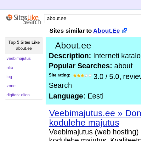
Sites similar to
About.Ee
Top 5 Sites Like
About.ee
about.ee
Description:
Interneti katal
veebimajutus
Popular Searches:
about
nlib
Site rating:
3.0
/
5.0
, revi
log
Search
zone
Language:
Eesti
digitark.elion
Veebimajutus.ee » Dome
kodulehe majutus
Veebimajutus (web hosting) -
kodulehe majutus. Kvaliteetn