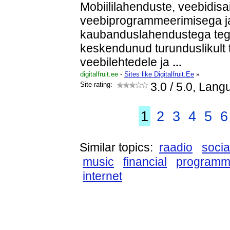
Mobiililahenduste, veebidisai
veebiprogrammeerimisega j
kaubanduslahendustega tege
keskendunud turunduslikult 
veebilehtedele ja
...
digitalfruit.ee
-
Sites like Digitalfruit.Ee
»
Site rating:
3.0
/ 5.0, Lang
1
2
3
4
5
6
Similar topics:
raadio
socia
music
financial
programm
internet