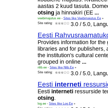
aastas 2 kuud tasuta. Domee
otsing
ja hinnakiri (EE
...
veebimajutus.ee
-
Sites like Veebimajutus.Ee
»
Site rating:
3.0
/ 5.0, Lang
Eesti Rahvusraamatuk
Provides information for the 
libraries and for publishers, 
the institution's cultural ce
grouped in online
...
nlib.ee
-
Sites like Nlib.Ee
»
Site rating:
3.0
/ 5.0, Lang
Eesti
interneti
ressursi
Eesti
interneti
ressurside te
otsing
.
log.ee
-
Sites like Log.Ee
»