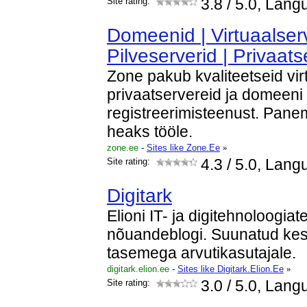
Site rating:
3.8
/ 5.0, Lang
Domeenid | Virtuaalserv
Pilveserverid | Privaats
Zone pakub kvaliteetseid vir
privaatservereid ja domeeni
registreerimisteenust. Pan
heaks tööle.
zone.ee
-
Sites like Zone.Ee
»
Site rating:
4.3
/ 5.0, Lang
Digitark
Elioni IT- ja digitehnoloogia
nõuandeblogi. Suunatud ke
tasemega arvutikasutajale.
digitark.elion.ee
-
Sites like Digitark.Elion.Ee
»
Site rating:
3.0
/ 5.0, Lang