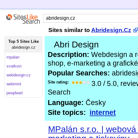
Sites similar to
Abridesign.Cz
Top 5 Sites Like
Abri Design
abridesign.cz
Description:
Webdesign a re
mpalan
shop, e-marketing a grafické
svatkovi
Popular Searches:
abrides
webdesign-cz
Site rating:
3.0
/
5.0
, revi
webmint
Search
peopleart
Language:
Česky
Site topics:
internet
MPalán s.r.o. | webová