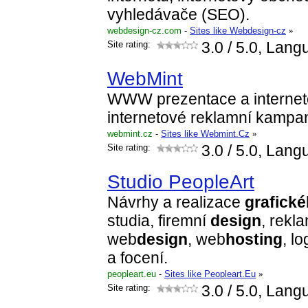
vyhledávače (SEO).
webdesign-cz.com
-
Sites like Webdesign-cz
»
Site rating:
3.0
/ 5.0, Lang
WebMint
WWW prezentace a interneto
internetové reklamní kampa
webmint.cz
-
Sites like Webmint.Cz
»
Site rating:
3.0
/ 5.0, Lang
Studio PeopleArt
Návrhy a realizace
grafické
studia, firemní
design
, rekl
web
design
, web
hosting
, l
a focení.
peopleart.eu
-
Sites like Peopleart.Eu
»
Site rating:
3.0
/ 5.0, Lang