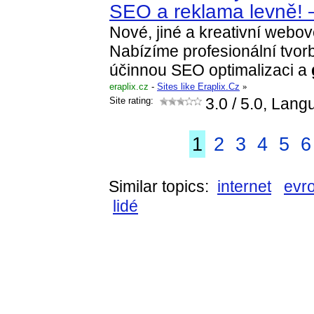
SEO a reklama levně!
Nové, jiné a kreativní webov
Nabízíme profesionální tvo
účinnou SEO optimalizaci a
eraplix.cz
-
Sites like Eraplix.Cz
»
Site rating:
3.0
/ 5.0, Lang
1
2
3
4
5
6
Similar topics:
internet
evr
lidé