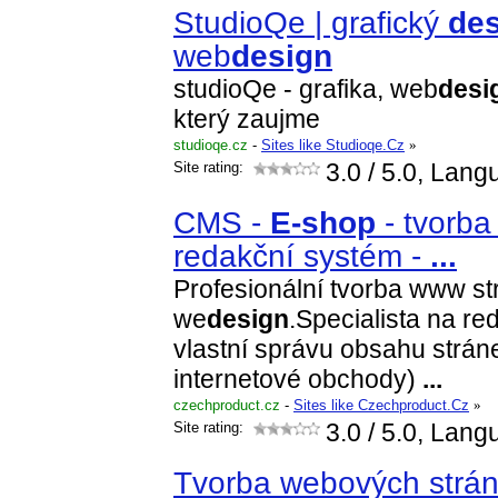
StudioQe | grafický
de
web
design
studioQe - grafika, web
desi
který zaujme
studioqe.cz
-
Sites like Studioqe.Cz
»
Site rating:
3.0
/ 5.0, Lang
CMS -
E-shop
- tvorba
redakční systém -
...
Profesionální tvorba www st
we
design
.Specialista na r
vlastní správu obsahu strá
internetové obchody)
...
czechproduct.cz
-
Sites like Czechproduct.Cz
»
Site rating:
3.0
/ 5.0, Lang
Tvorba webových strá