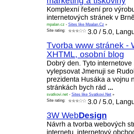
marketing a tiskoviny
Komplexní řešení pro výrobu
internetových stránek v Brně
mpalan.cz
-
Sites like Mpalan.Cz
»
Site rating:
3.0
/ 5.0, Lang
Tvorba www stránek -
XHTML, osobní blog
Dobrý den. Tyto internetove
vylepsovat Jmenuji se Rudol
prezidenta Husáka a vojnu n
stránkách bych rád
...
svatkovi.net
-
Sites like Svatkovi.Net
»
Site rating:
3.0
/ 5.0, Lang
3W Web
Design
Návrh a tvorba webových st
internetu, internetový obcho