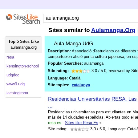
Sites similar to
Aulamanga.Org
Top 5 Sites Like
Aula Manga UdG
aulamanga.org
Description:
Associació d'estudiants de diferents 
comparteixen afició per la cultura japonesa, en esp
resa
Popular Searches:
aulamanga
kensington-school
Site rating:
3.0
/
5.0
, reviewed by
Sit
udgdoc
Language:
Català
www3.udg
Site topics:
catalunya
iaestegirona
Residencias Universitarias RESA. Las
...
Residencias universitarias para estudiantes en Mad
más de 14 ciudades españolas. Abiertas todo el a
resa.es
-
Sites like Resa.Es
»
Site rating:
3.0
/ 5.0, Language: Catal