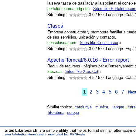
la seva tasca de traslladar a la societat el coneix
portalderecerca.udg.edu
-
Sites like Portalderece
Site rating:
3.0
/ 5.0, Language: Catal
Clascà
Empresa constructora y promotora familiar situada
de sus servicios, ubicación y contacto.
consclasca.com
-
Sites like Consclasca
»
Site rating:
3.0
/ 5.0, Language: Españ
Apache Tomcat/6.0.16 - Error report
Recull de recursos i pàgines per a l'ensenyament d
xtec.cat
-
Sites like Xtec.Cat
»
Site rating:
4.5
/ 5.0, Language: Catal
1
2
3
4
5
6
7
Next
Similar topics:
catalunya
música
llengua
curs
literatura
europa
Sites Like Search
is a simple utility that helps to find similar, alternative o
qqq Website thumbnails provided by BitPixels