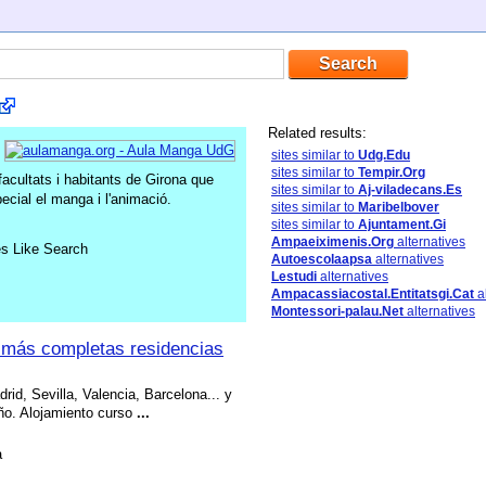
Related results:
sites similar to
Udg.Edu
sites similar to
Tempir.Org
facultats i habitants de Girona que
sites similar to
Aj-viladecans.Es
ecial el manga i l'animació.
sites similar to
Maribelbover
sites similar to
Ajuntament.Gi
Ampaeiximenis.Org
alternatives
es Like Search
Autoescolaapsa
alternatives
Lestudi
alternatives
Ampacassiacostal.Entitatsgi.Cat
al
Montessori-palau.Net
alternatives
 más completas residencias
rid, Sevilla, Valencia, Barcelona... y
ño. Alojamiento curso
...
à