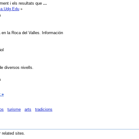
ement i els resultats que
...
rca.Udg.Edu
»
à
 en la Roca del Valles. Información
ol
e diversos nivells.
à
 »
os
turisme
arts
tradicions
r related sites.