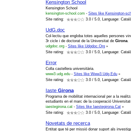
Kensington School
Kensington School
kensington-school.com
-
Sites like Kensington-sc
Site rating:
3.0
/ 5.0, Language: Catal
UdG.doc
Col·lectiu que engloba totes aquelles persones vin
3r cicle i de doctorat de la Universitat de
Girona
.
udgdoc.org
-
Sites like Udgdoc.Org
»
Site rating:
3.0
/ 5.0, Language: Catal
Error
Colla castellera universitària.
www3.udg.edu
-
Sites like Www3.Udg.Edu
»
Site rating:
3.0
/ 5.0, Language: Catal
Iaste
Girona
Programa de mobilitat internacional per a la realit
estudiants en el marc de la cooperació Universita
iaestegirona.cat
-
Sites like Iaestegirona.Cat
»
Site rating:
3.0
/ 5.0, Language: Catal
Novetats de recerca
Entitat que té per missió donar suport als investig