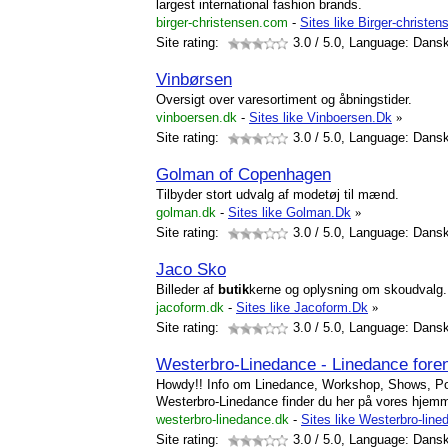
largest international fashion brands.
birger-christensen.com
-
Sites like Birger-christen
Site rating:
3.0
/ 5.0, Language: Dans
Vinbørsen
Oversigt over varesortiment og åbningstider.
vinboersen.dk
-
Sites like Vinboersen.Dk
»
Site rating:
3.0
/ 5.0, Language: Dans
Golman of Copenhagen
Tilbyder stort udvalg af modetøj til mænd.
golman.dk
-
Sites like Golman.Dk
»
Site rating:
3.0
/ 5.0, Language: Dans
Jaco Sko
Billeder af
butik
kerne og oplysning om skoudvalg.
jacoform.dk
-
Sites like Jacoform.Dk
»
Site rating:
3.0
/ 5.0, Language: Dans
Westerbro-Linedance - Linedance fore
Howdy!! Info om Linedance, Workshop, Shows, Po
Westerbro-Linedance finder du her på vores hjemm
westerbro-linedance.dk
-
Sites like Westerbro-lin
Site rating:
3.0
/ 5.0, Language: Dans