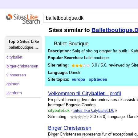
Sites similar to
Balletboutique.
Top 5 Sites Like
Ballet Boutique
balletboutique....
Description:
Salg af sko og dragter fra butik i Kø
cityballet
Popular Searches:
balletboutique
Site rating:
3.0
/
5.0
, reviewed by
Sit
birger-christensen
Language:
Dansk
vinboersen
Site topics:
europa
optræden
golman
Velkommen til City
ballet
- profil
jacoform
En privat forening, hvor der undervises i klassisk
koreograf Bogusia Gauden.
cityballet.dk
-
Sites like Cityballet.Dk
»
Site rating:
3.0
/ 5.0, Language: Dans
Birger Christensen
Birger Christensen represents fur of exceptional qu