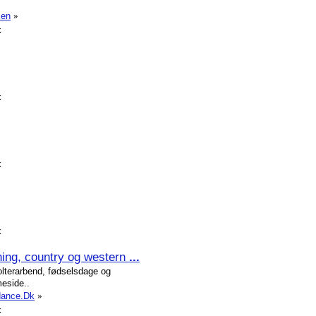
sen
»
k
k
k
k
ning, country og western
...
lterarbend, fødselsdage og
eside..
edance.Dk
»
k