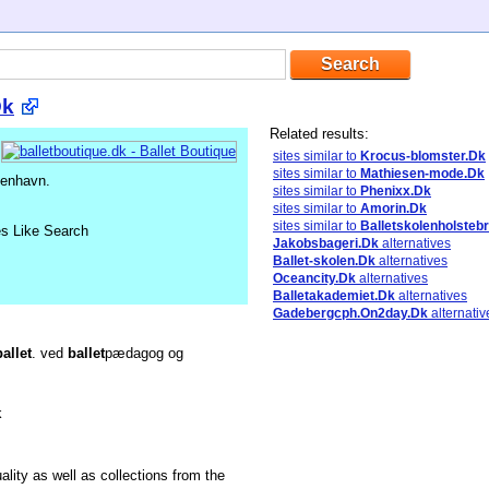
Dk
Related results:
sites similar to
Krocus-blomster.Dk
sites similar to
Mathiesen-mode.Dk
benhavn.
sites similar to
Phenixx.Dk
sites similar to
Amorin.Dk
sites similar to
Balletskolenholsteb
es Like Search
Jakobsbageri.Dk
alternatives
Ballet-skolen.Dk
alternatives
Oceancity.Dk
alternatives
Balletakademiet.Dk
alternatives
Gadebergcph.On2day.Dk
alternativ
ballet
. ved
ballet
pædagog og
k
ality as well as collections from the