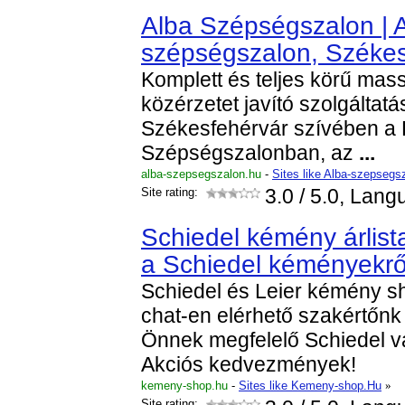
Alba Szépségszalon | 
szépségszalon, Széke
Komplett és teljes körű mass
közérzetet javító szolgáltat
Székesfehérvár szívében a P
Szépségszalonban, az
...
alba-szepsegszalon.hu
-
Sites like Alba-szepsegs
Site rating:
3.0
/ 5.0, Lang
Schiedel kémény árlist
a Schiedel kéményekrő
Schiedel és Leier kémény sh
chat-en elérhető szakértőnk
Önnek megfelelő Schiedel v
Akciós kedvezmények!
kemeny-shop.hu
-
Sites like Kemeny-shop.Hu
»
Site rating: