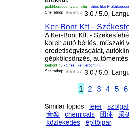
praktikersecurityalarm.hu
-
Sites like Praktikersec
Site rating:
3.0
/ 5.0, Lang
Ker-Bont Kft - Székesf
A Ker-Bont Kft. - Székesfeh
körei: autó bérlés, műszaki 
eredetiségvizsgálat, autókl
gépkölcsönzés, autómenté
kerbont.hu
-
Sites like Kerbont.Hu
»
Site rating:
3.0
/ 5.0, Lang
1
2
3
4
5
6
Similar topics:
fejér
szolgál
音楽
chemicals
団体
采
közlekedés
építőipar