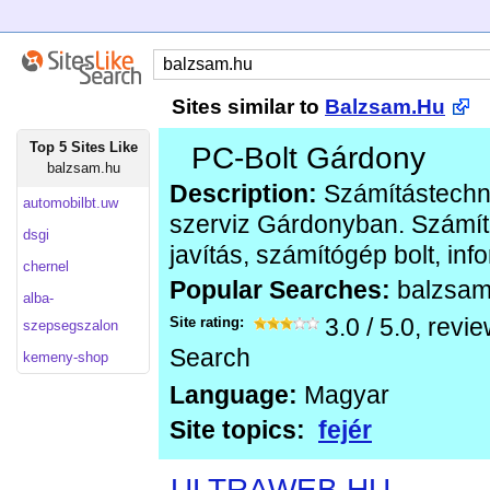
Sites similar to
Balzsam.Hu
Top 5 Sites Like
PC-Bolt Gárdony
balzsam.hu
Description:
Számítástechni
automobilbt.uw
szerviz Gárdonyban. Számító
dsgi
javítás, számítógép bolt, info
chernel
Popular Searches:
balzsa
alba-
Site rating:
3.0
/
5.0
, revi
szepsegszalon
Search
kemeny-shop
Language:
Magyar
Site topics:
fejér
ULTRAWEB.HU