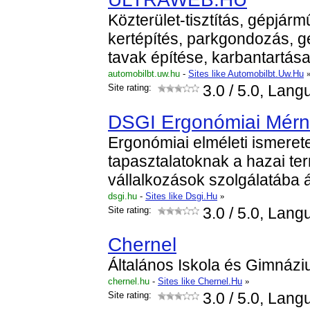
Közterület-tisztítás, gépjár
kertépítés, parkgondozás, gé
tavak építése, karbantartása
automobilbt.uw.hu
-
Sites like Automobilbt.Uw.Hu
Site rating:
3.0
/ 5.0, Lang
DSGI Ergonómiai Mérnö
Ergonómiai elméleti ismeret
tapasztalatoknak a hazai ter
vállalkozások szolgálatába ál
dsgi.hu
-
Sites like Dsgi.Hu
»
Site rating:
3.0
/ 5.0, Lang
Chernel
Általános Iskola és Gimnáz
chernel.hu
-
Sites like Chernel.Hu
»
Site rating:
3.0
/ 5.0, Lang