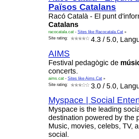
Països
Catalans
Racó Català - El punt d'inf
Catalans
racocatala.cat
-
Sites like Racocatala.Cat
»
Site rating:
4.3
/ 5.0, Lang
AIMS
Festival pedagògic de
músi
concerts.
aims.cat
-
Sites like Aims.Cat
»
Site rating:
3.0
/ 5.0, Lang
Myspace | Social Enter
Myspace is the leading soci
destination powered by the p
Music, movies, celebs, TV,
social.