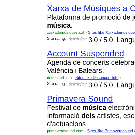
Xarxa de Músiques a C
Plataforma de promoció de j
música
.
xarxademusiques.cat
-
Sites like Xarxademusique
Site rating:
3.0
/ 5.0, Lang
Account Suspended
Agenda de concerts celebra
València i Balears.
deconcert.info
-
Sites like Deconcert.Info
»
Site rating:
3.0
/ 5.0, Lang
Primavera Sound
Festival de
música
electrón
Informació
dels
artistes, es
d'actuacions.
primaverasound.com
-
Sites like Primaverasound