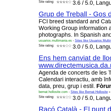
Site rating:
3.6
/ 5.0, Lang
Grup de Treball - Gos 
FCI breed standard and Ca
Working Group information 
photographs. In Spanish and
usuarios.multimania.es
-
Sites like Usuarios.Mult
Site rating:
3.0
/ 5.0, Lang
Ens hem canviat de llo
www.directemusica.da.
Agenda de concerts de les T
Calendari interactiu, amb înf
data, preu, grup i estil.
Fòru
bernat.hollosite.com
-
Sites like Bernat.Hollosite
»
Site rating:
3.0
/ 5.0, Lang
Racó Català - El punt 