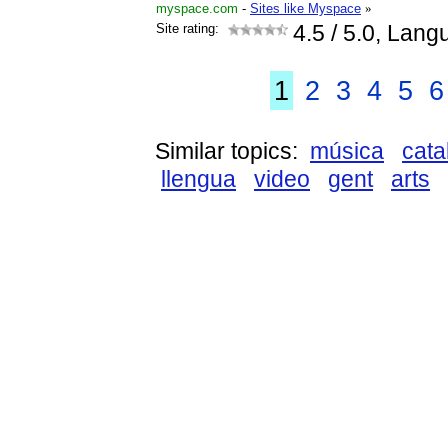
myspace.com
-
Sites like Myspace
»
Site rating:
4.5
/ 5.0, Lang
1
2
3
4
5
6
Similar topics:
música
cata
llengua
video
gent
arts