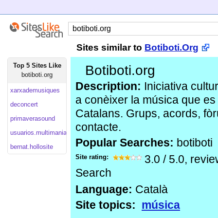
Sites similar to
Botiboti.Org
Top 5 Sites Like
Botiboti.org
botiboti.org
Description:
Iniciativa cult
xarxademusiques
a conèixer la música que es 
deconcert
Catalans. Grups, acords, fòr
primaverasound
contacte.
usuarios.multimania
Popular Searches:
botiboti
bernat.hollosite
Site rating:
3.0
/
5.0
, revi
Search
Language:
Català
Site topics:
música