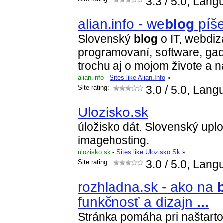
3.3
/ 5.0, Lang
alian.info - we
blog
píše
Slovenský
blog
o IT, webdiza
programovaní, software, ga
trochu aj o mojom živote a 
alian.info
-
Sites like Alian.Info
»
Site rating:
3.0
/ 5.0, Lang
Ulozisko.sk
úložisko dát. Slovenský upl
imagehosting.
ulozisko.sk
-
Sites like Ulozisko.Sk
»
Site rating:
3.0
/ 5.0, Lang
rozhladna.sk - ako na
funkčnosť a dizajn
...
Stránka pomáha pri naštart