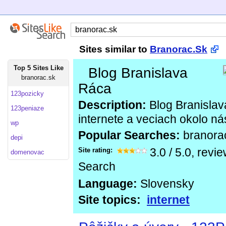
Sites similar to
Branorac.Sk
Top 5 Sites Like
Blog Branislava
branorac.sk
Ráca
123pozicky
Description:
Blog Branislav
123peniaze
internete a veciach okolo ná
wp
Popular Searches:
branora
depi
Site rating:
3.0
/
5.0
, revi
domenovac
Search
Language:
Slovensky
Site topics:
internet