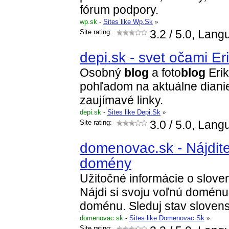
fórum podpory.
wp.sk
-
Sites like Wp.Sk
»
Site rating:
3.2
/ 5.0, Lang
depi.sk - svet očami E
Osobný
blog
a foto
blog
Eri
pohľadom na aktuálne dianie
zaujímavé linky.
depi.sk
-
Sites like Depi.Sk
»
Site rating:
3.0
/ 5.0, Lang
domenovac.sk - Nájdite
domény
Užitočné informácie o slov
Nájdi si svoju voľnú doménu.
doménu. Sleduj stav slove
domenovac.sk
-
Sites like Domenovac.Sk
»
Site rating: