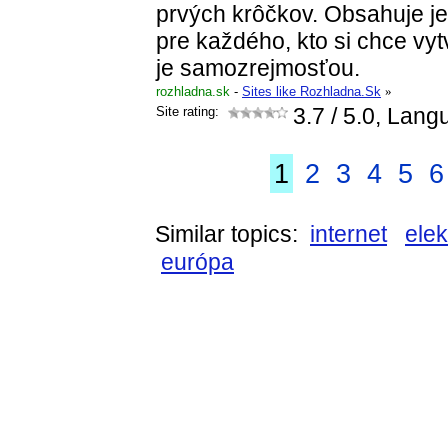
prvých krôčkov. Obsahuje 
pre každého, kto si chce vyt
je samozrejmosťou.
rozhladna.sk
-
Sites like Rozhladna.Sk
»
Site rating:
3.7
/ 5.0, Lang
1
2
3
4
5
6
Similar topics:
internet
elek
európa