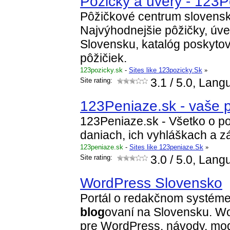
Pôžičky a úvery - 123P
Pôžičkové centrum slovensk
Najvýhodnejšie pôžičky, úve
Slovensku, katalóg poskytov
pôžičiek.
123pozicky.sk
-
Sites like 123pozicky.Sk
»
Site rating:
3.1
/ 5.0, Lang
123Peniaze.sk - vaše p
123Peniaze.sk - Všetko o po
daniach, ich vyhláškach a 
123peniaze.sk
-
Sites like 123peniaze.Sk
»
Site rating:
3.0
/ 5.0, Lang
WordPress Slovensko
Portál o redakčnom systém
blog
ovaní na Slovensku. W
pre WordPress, návody, modu