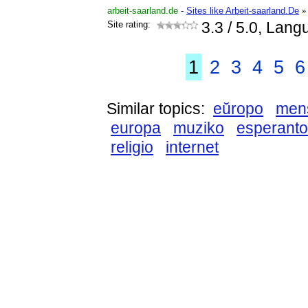
arbeit-saarland.de
-
Sites like Arbeit-saarland.De
»
Site rating:
3.3
/ 5.0, Lang
1
2
3
4
5
6
Similar topics:
eŭropo
men
europa
muziko
esperant
religio
internet