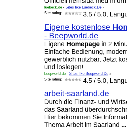
Offficiell hemsida med infor
luebeck.de
-
Sites like Luebeck.De
»
Site rating:
3.5
/ 5.0, Lang
Eigene kostenlose
Ho
- Beepworld.de
Eigene
Homepage
in 2 Minu
Einfache Bedienung, moder
gewerblich nutzbar. Jetzt k
und loslegen!
beepworld.de
-
Sites like Beepworld.De
»
Site rating:
4.5
/ 5.0, Lang
arbeit-saarland.de
Durch die Finanz- und Wirts
das Saarland überdurchschnit
Hier bekommen Sie Informa
Thema Arbeit im Saarland
...