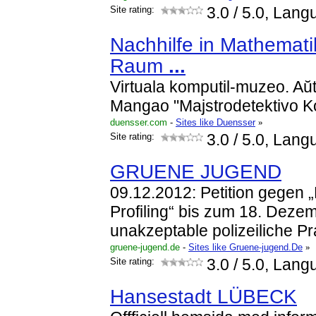
Site rating:
3.0
/ 5.0, Lang
Nachhilfe in Mathemat
Raum
...
Virtuala komputil-muzeo. Aŭt
Mangao "Majstrodetektivo K
duensser.com
-
Sites like Duensser
»
Site rating:
3.0
/ 5.0, Lang
GRUENE JUGEND
09.12.2012: Petition gegen „
Profiling“ bis zum 18. Deze
unakzeptable polizeiliche Pr
gruene-jugend.de
-
Sites like Gruene-jugend.De
»
Site rating:
3.0
/ 5.0, Lang
Hansestadt LÜBECK