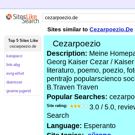
Sites similar to
Cezarpoezio.De
Top 5 Sites Like
Cezarpoezio
cezarpoezio.de
Description:
Meine Homepa
karapaco
Georg Kaiser Cezar / Kaiser 
link-abg
literaturo, poemo, poezio, fo
evrg-erfurt
pentraĵo popularscienco soci
duensser
B.Traven Traven
gruene-jugend
Popular Searches:
cezarpo
Site rating:
3.0
/
5.0
, revi
Search
Language:
Esperanto