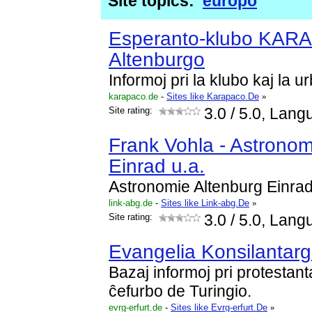
Site topics:
eŭropo
Esperanto-klubo KAR
Altenburgo
Informoj pri la klubo kaj la ur
karapaco.de
-
Sites like Karapaco.De
»
Site rating:
3.0
/ 5.0, Lang
Frank Vohla - Astronom
Einrad u.a.
Astronomie Altenburg Einra
link-abg.de
-
Sites like Link-abg.De
»
Site rating:
3.0
/ 5.0, Lang
Evangelia Konsilantarg
Bazaj informoj pri protestan
ĉefurbo de Turingio.
evrg-erfurt.de
-
Sites like Evrg-erfurt.De
»