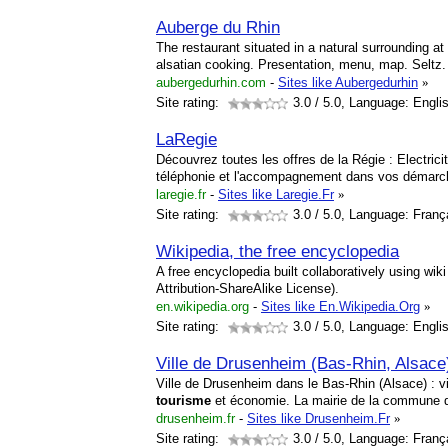
Auberge du Rhin
The restaurant situated in a natural surrounding at 
alsatian cooking. Presentation, menu, map. Seltz.
aubergedurhin.com
-
Sites like Aubergedurhin
»
Site rating:
3.0
/ 5.0, Language: Engli
LaRegie
Découvrez toutes les offres de la Régie : Electricit
téléphonie et l'accompagnement dans vos démarch
laregie.fr
-
Sites like Laregie.Fr
»
Site rating:
3.0
/ 5.0, Language: Franç
Wikipedia, the free encyclopedia
A free encyclopedia built collaboratively using wi
Attribution-ShareAlike License).
en.wikipedia.org
-
Sites like En.Wikipedia.Org
»
Site rating:
3.0
/ 5.0, Language: Engli
Ville de Drusenheim (Bas-Rhin, Alsace)
Ville de Drusenheim dans le Bas-Rhin (Alsace) : v
tourisme
et économie. La mairie de la commune
drusenheim.fr
-
Sites like Drusenheim.Fr
»
Site rating:
3.0
/ 5.0, Language: Franç