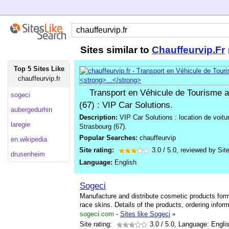
Sites similar to
Chauffeurvip.Fr
Top 5 Sites Like
chauffeurvip.fr
Transport en Véhicule de Tourisme 
sogeci
(67) : VIP Car Solutions.
aubergedurhin
Description:
VIP Car Solutions : location de voitu
laregie
Strasbourg (67).
Popular Searches:
chauffeurvip
en.wikipedia
Site rating:
3.0
/
5.0
, reviewed by
Sit
drusenheim
Language:
English
Sogeci
Manufacture and distribute cosmetic products form
race skins. Details of the products, ordering info
sogeci.com
-
Sites like Sogeci
»
Site rating:
3.0
/ 5.0, Language: Engli