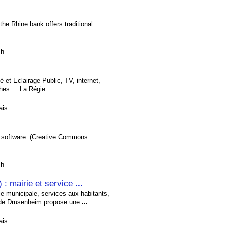
the Rhine bank offers traditional
sh
é et Eclairage Public, TV, internet,
es ... La Régie.
ais
ki software. (Creative Commons
sh
 : mairie et service
...
ie municipale, services aux habitants,
 de Drusenheim propose une
...
ais