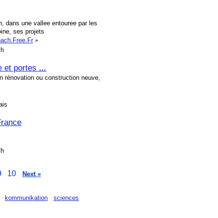
, dans une vallee entouree par les
ine, ses projets
bach.Free.Fr
»
sh
e et portes
...
n rénovation ou construction neuve,
ais
rance
sh
9
10
Next »
kommunikation
sciences