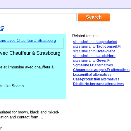
Related results:
sites similar to
Logesduried
sites similar to
Tact-conseil.Fr
sites similar to
Hotel-diana
avec Chauffeur à Strasbourg
sites similar to
La-clairiere
sites similar to
Geyer.Fr
Sgmarine.Fr
alternatives
re et limousine avec chauffeur à
Choucroute-wagner.Fr
alternatives
Luxzenithal
alternatives
Cast-production
alternatives
Distillerie-bertrand
alternatives
es Like Search
ulated for brown, black and mixed-
rmation and contact form
...
sh