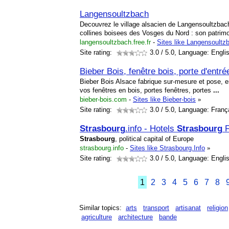
Langensoultzbach
Decouvrez le village alsacien de Langensoultzbach
collines boisees des Vosges du Nord : son patrimo
langensoultzbach.free.fr
-
Sites like Langensoultz
Site rating:
3.0
/ 5.0, Language: Engli
Bieber Bois, fenêtre bois, porte d'entré
Bieber Bois Alsace fabrique sur-mesure et pose, e
vos fenêtres en bois, portes fenêtres, portes
...
bieber-bois.com
-
Sites like Bieber-bois
»
Site rating:
3.0
/ 5.0, Language: Franç
Strasbourg
.info - Hotels
Strasbourg
F
Strasbourg
, political capital of Europe
strasbourg.info
-
Sites like Strasbourg.Info
»
Site rating:
3.0
/ 5.0, Language: Engli
1
2
3
4
5
6
7
8
Similar topics:
arts
transport
artisanat
religion
agriculture
architecture
bande