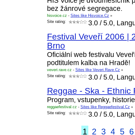
HIS Voice je dvouměsíčník
bez žánrové segregace.
hisvoice.cz
-
Sites like Hisvoice.Cz
»
Site rating:
3.0
/ 5.0, Lang
Festival Veveří 2006 | 
Brno
Oficiální web festivalu Veveř
podtitulem kalba na Hradě!
veveri.rave.cz
-
Sites like Veveri.Rave.Cz
»
Site rating:
3.0
/ 5.0, Lang
Reggae - Ska - Ethnic 
Program, vstupenky, historie 
reggaefestival.cz
-
Sites like Reggaefestival.Cz
»
Site rating:
3.0
/ 5.0, Lang
1
2
3
4
5
6