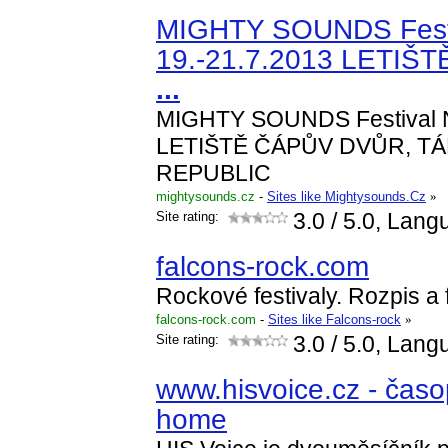
MIGHTY SOUNDS Festiv
19.-21.7.2013 LETI
...
MIGHTY SOUNDS Festival No
LETIŠTĚ ČÁPŮV DVŮR, T
REPUBLIC
mightysounds.cz
-
Sites like Mightysounds.Cz
»
Site rating:
3.0
/ 5.0, Lang
falcons-rock.com
Rockové festivaly. Rozpis a 
falcons-rock.com
-
Sites like Falcons-rock
»
Site rating:
3.0
/ 5.0, Lang
www.hisvoice.cz - časop
home