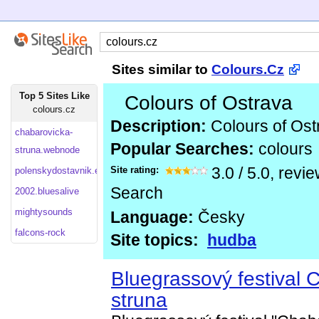
Sites similar to
Colours.Cz
Top 5 Sites Like
Colours of Ostrava
colours.cz
Description:
Colours of Ost
chabarovicka-
Popular Searches:
colours
struna.webnode
Site rating:
3.0
/
5.0
, revi
polenskydostavnik.estranky
Search
2002.bluesalive
mightysounds
Language:
Česky
falcons-rock
Site topics:
hudba
Bluegrassový festival 
struna