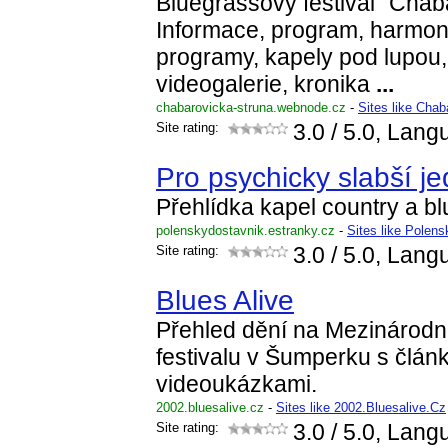
Bluegrassový festival "Chab
Informace, program, harmo
programy, kapely pod lupou, 
videogalerie, kronika
...
chabarovicka-struna.webnode.cz
-
Sites like Cha
Site rating:
3.0
/ 5.0, Lang
Pro psychicky slabší je
Přehlídka kapel country a b
polenskydostavnik.estranky.cz
-
Sites like Polen
Site rating:
3.0
/ 5.0, Lang
Blues Alive
Přehled dění na Mezinárod
festivalu v Šumperku s články
videoukázkami.
2002.bluesalive.cz
-
Sites like 2002.Bluesalive.Cz
Site rating:
3.0
/ 5.0, Lang