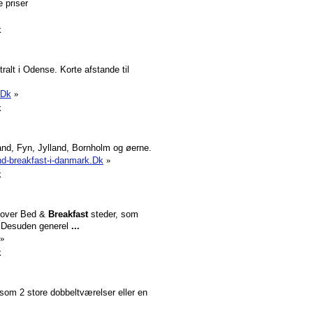
e priser
k
alt i Odense. Korte afstande til
.Dk
»
k
nd, Fyn, Jylland, Bornholm og øerne.
nd-breakfast-i-danmark.Dk
»
k
r over Bed &
Breakfast
steder, som
t. Desuden generel
...
»
k
 som 2 store dobbeltværelser eller en