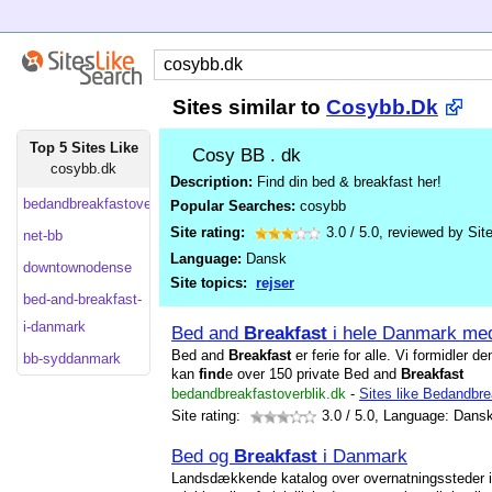
Sites similar to
Cosybb.Dk
Top 5 Sites Like
Cosy BB . dk
cosybb.dk
Description:
Find din bed & breakfast her!
bedandbreakfastoverblik
Popular Searches:
cosybb
Site rating:
3.0
/
5.0
, reviewed by
Sit
net-bb
Language:
Dansk
downtownodense
Site topics:
rejser
bed-and-breakfast-
i-danmark
Bed and
Breakfast
i hele Danmark med
Bed and
Breakfast
er ferie for alle. Vi formidler 
bb-syddanmark
kan
find
e over 150 private Bed and
Breakfast
bedandbreakfastoverblik.dk
-
Sites like Bedandbre
Site rating:
3.0
/ 5.0, Language: Dans
Bed og
Breakfast
i Danmark
Landsdækkende katalog over overnatningssteder i