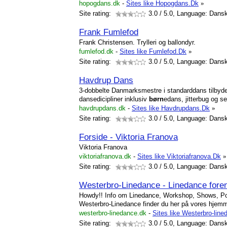
hopogdans.dk
-
Sites like Hopogdans.Dk
»
Site rating:
3.0
/ 5.0, Language: Dans
Frank Fumlefod
Frank Christensen. Trylleri og ballondyr.
fumlefod.dk
-
Sites like Fumlefod.Dk
»
Site rating:
3.0
/ 5.0, Language: Dans
Havdrup Dans
3-dobbelte Danmarksmestre i standarddans tilbyd
dansedicipliner inklusiv
børn
edans, jitterbug og s
havdrupdans.dk
-
Sites like Havdrupdans.Dk
»
Site rating:
3.0
/ 5.0, Language: Dans
Forside - Viktoria Franova
Viktoria Franova
viktoriafranova.dk
-
Sites like Viktoriafranova.Dk
»
Site rating:
3.0
/ 5.0, Language: Dans
Westerbro-Linedance - Linedance fore
Howdy!! Info om Linedance, Workshop, Shows, Po
Westerbro-Linedance finder du her på vores hjemm
westerbro-linedance.dk
-
Sites like Westerbro-lin
Site rating:
3.0
/ 5.0, Language: Dans