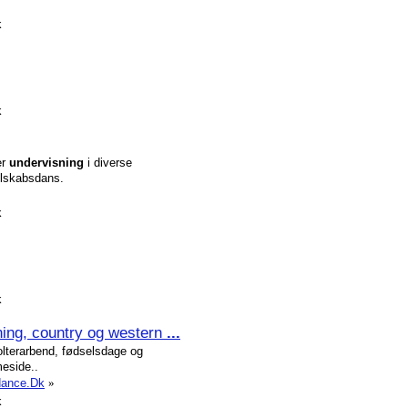
k
k
er
undervisning
i diverse
elskabsdans.
k
k
ning, country og western
...
lterarbend, fødselsdage og
eside..
edance.Dk
»
k