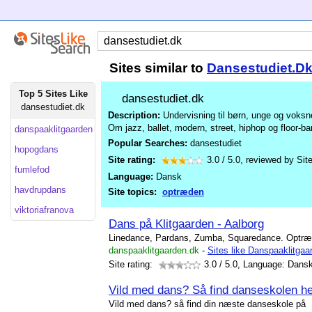
Sites similar to
Dansestudiet.D
Top 5 Sites Like
dansestudiet.dk
dansestudiet.dk
Description:
Undervisning til børn, unge og voksne
Om jazz, ballet, modern, street, hiphop og floor-ba
danspaaklitgaarden
Popular Searches:
dansestudiet
hopogdans
Site rating:
3.0
/
5.0
, reviewed by
Sit
fumlefod
Language:
Dansk
havdrupdans
Site topics:
optræden
viktoriafranova
Dans på Klitgaarden - Aalborg
Linedance, Pardans, Zumba, Squaredance. Optræd
danspaaklitgaarden.dk
-
Sites like Danspaaklitgaa
Site rating:
3.0
/ 5.0, Language: Dans
Vild med dans? Så find danseskolen he
Vild med dans? så find din næste danseskole på