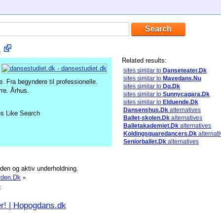
k
Related results:
sites similar to
Danseteater.Dk
sites similar to
Mavedans.Nu
. Fra begyndere til professionelle.
sites similar to
Dq.Dk
rre. Århus.
sites similar to
Sunnycagara.Dk
sites similar to
Elduende.Dk
Dansenshus.Dk
alternatives
es Like Search
Ballet-skolen.Dk
alternatives
Balletakademiet.Dk
alternatives
Koldingsquaredancers.Dk
alternat
Seniorballet.Dk
alternatives
en og aktiv underholdning.
rden.Dk
»
k
r! | Hopogdans.dk