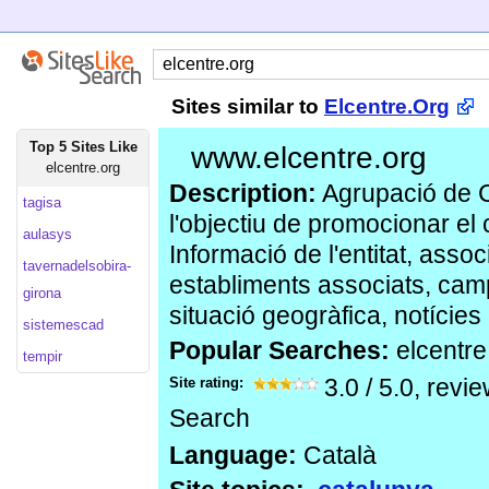
Sites similar to
Elcentre.Org
Top 5 Sites Like
www.elcentre.org
elcentre.org
Description:
Agrupació de 
tagisa
l'objectiu de promocionar el 
aulasys
Informació de l'entitat, asso
tavernadelsobira-
establiments associats, camp
girona
situació geogràfica, notícies 
sistemescad
Popular Searches:
elcentre
tempir
Site rating:
3.0
/
5.0
, revi
Search
Language:
Català