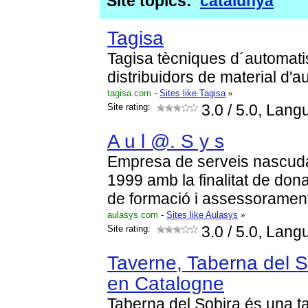
Site topics:
catalunya
Tagisa
Tagisa tècniques d´automat
distribuidors de material d'
tagisa.com
-
Sites like Tagisa
»
Site rating:
3.0
/ 5.0, Lang
A u l @. S y s
Empresa de serveis nascuda 
1999 amb la finalitat de don
de formació i assessorament
aulasys.com
-
Sites like Aulasys
»
Site rating:
3.0
/ 5.0, Lang
Taverne, Taberna del 
en Catalogne
Taberna del Sobira és una t