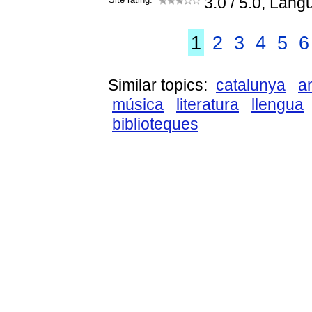
3.0
/ 5.0, Lang
1
2
3
4
5
6
Similar topics:
catalunya
a
música
literatura
llengua
biblioteques