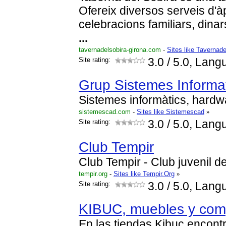
Ofereix diversos serveis d'à
celebracions familiars, dinar
...
tavernadelsobira-girona.com
-
Sites like Tavernade
Site rating:
3.0
/ 5.0, Lang
Grup Sistemes Informa
Sistemes informàtics, hardwa
sistemescad.com
-
Sites like Sistemescad
»
Site rating:
3.0
/ 5.0, Lang
Club Tempir
Club Tempir - Club juvenil d
tempir.org
-
Sites like Tempir.Org
»
Site rating:
3.0
/ 5.0, Lang
KIBUC, muebles y com
En las tiendas Kibuc encont