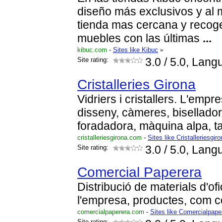
diseño más exclusivos y al m
tienda mas cercana y recoge
muebles con las últimas
...
kibuc.com
-
Sites like Kibuc
»
Site rating:
3.0
/ 5.0, Lang
Cristalleries Girona
Vidriers i cristallers. L'empr
disseny, càmeres, bisellador
foradadora, màquina alpa, tau
cristalleriesgirona.com
-
Sites like Cristalleriesgir
Site rating:
3.0
/ 5.0, Lang
Comercial Paperera
Distribució de materials d'of
l'empresa, productes, com c
comercialpaperera.com
-
Sites like Comercialpape
Site rating: