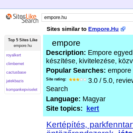
Sites similar to
Empore.Hu
Top 5 Sites Like
empore
empore.hu
Description:
Empore egyedi 
royalkert
készítése, kivitelezése, közv
climbernet
Popular Searches:
empore
cactusbase
Site rating:
3.0
/
5.0
, revi
jatekbazis
Search
kompankepviselet
Language:
Magyar
Site topics:
kert
Kertépítés, parkfenntar