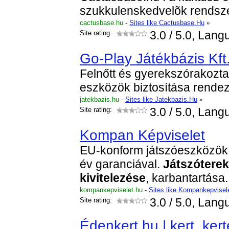
szukkulenskedvelõk rendsz
cactusbase.hu
-
Sites like Cactusbase.Hu
»
Site rating:
3.0
/ 5.0, Lang
Go-Play Játékbázis Kft
Felnőtt és gyerekszórakozta
eszközök biztosítása rende
jatekbazis.hu
-
Sites like Jatekbazis.Hu
»
Site rating:
3.0
/ 5.0, Lang
Kompan Képviselet
EU-konform játszóeszközök
év garanciával.
Játszóterek
kivitelezése
, karbantartása.
kompankepviselet.hu
-
Sites like Kompankepvisel
Site rating:
3.0
/ 5.0, Lang
Édenkert.hu | kert, kert