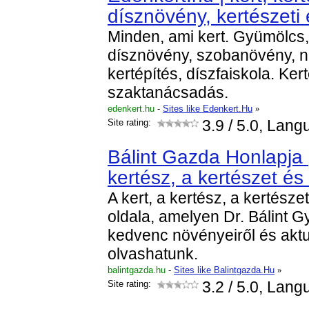
dísznövény, kertészeti
Minden, ami kert. Gyümölcs,
dísznövény, szobanövény, 
kertépítés, díszfaiskola. Ker
szaktanácsadás.
edenkert.hu
-
Sites like Edenkert.Hu
»
Site rating:
3.9
/ 5.0, Lang
Bálint Gazda Honlapja |
kertész, a kertészet és
A kert, a kertész, a kertész
oldala, amelyen Dr. Bálint Gy
kedvenc növényeiről és aktu
olvashatunk.
balintgazda.hu
-
Sites like Balintgazda.Hu
»
Site rating:
3.2
/ 5.0, Lang