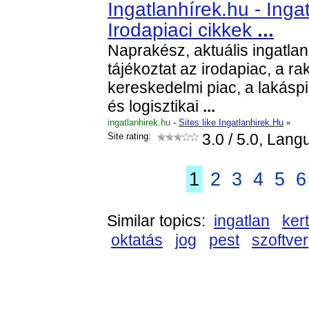
Ingatlanhírek.hu - Ingat
Irodapiaci cikkek
...
Naprakész, aktuális ingatlan 
tájékoztat az irodapiac, a rakt
kereskedelmi piac, a lakáspia
és logisztikai
...
ingatlanhirek.hu
-
Sites like Ingatlanhirek.Hu
»
Site rating:
3.0
/ 5.0, Lang
1
2
3
4
5
6
Similar topics:
ingatlan
kert
oktatás
jog
pest
szoftver