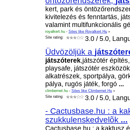
öntözőrendszerek,
ját
kert, park és öntözőrendsze
kivitelezés és fenntartás, já
valamint multifunkcionális 
royalkert.hu
-
Sites like Royalkert.Hu
»
Site rating:
3.0
/ 5.0, Lang
Üdvözöljük a
játszóter
játszóterek
,játszótér építés,
playsafe, játszótér eszközök,
alkatrészek, sportpálya, gör
pálya, rugós játék, forgó
...
climbernet.hu
-
Sites like Climbernet.Hu
»
Site rating:
3.0
/ 5.0, Lang
- Cactusbase.hu : a ka
szukkulenskedvelõk
...
Cactusbase.hu : a kaktusz 