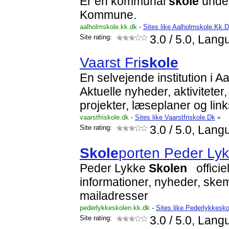
Er en kommunal
skole
unde
Kommune.
aalholmskole.kk.dk
-
Sites like Aalholmskole.Kk.
Site rating:
3.0
/ 5.0, Lang
Vaarst Fri
skole
En selvejende institution i
Aktuelle nyheder, aktivitete
projekter, læseplaner og link
vaarstfriskole.dk
-
Sites like Vaarstfriskole.Dk
»
Site rating:
3.0
/ 5.0, Lang
Skole
porten Peder Ly
Peder Lykke
Skole
n
officie
informationer, nyheder, ske
mailadresser
pederlykkeskolen.kk.dk
-
Sites like Pederlykkesk
Site rating:
3.0
/ 5.0, Lang