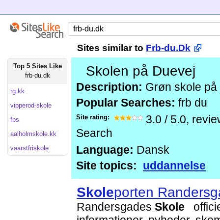
Sites similar to
Frb-du.Dk
Top 5 Sites Like
Skolen på Duevej
frb-du.dk
Description:
Grøn skole på 
rg.kk
Popular Searches:
frb du
vipperod-skole
Site rating:
3.0
/
5.0
, revi
fbs
Search
aalholmskole.kk
Language:
Dansk
vaarstfriskole
Site topics:
uddannelse
Skole
porten Randers
Randersgades
Skole
offici