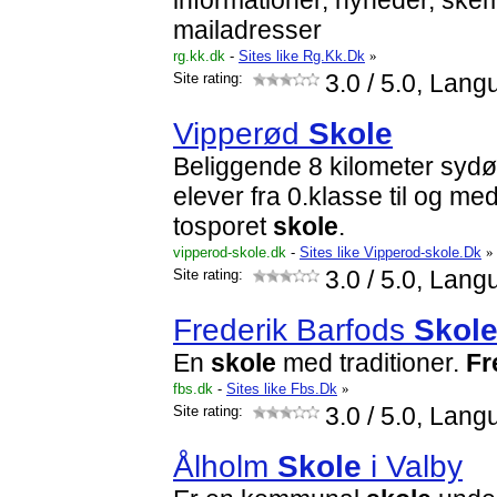
informationer, nyheder, ske
mailadresser
rg.kk.dk
-
Sites like Rg.Kk.Dk
»
Site rating:
3.0
/ 5.0, Lang
Vipperød
Skole
Beliggende 8 kilometer sydø
elever fra 0.klasse til og me
tosporet
skole
.
vipperod-skole.dk
-
Sites like Vipperod-skole.Dk
»
Site rating:
3.0
/ 5.0, Lang
Frederik Barfods
Skol
En
skole
med traditioner.
Fr
fbs.dk
-
Sites like Fbs.Dk
»
Site rating:
3.0
/ 5.0, Lang
Ålholm
Skole
i Valby