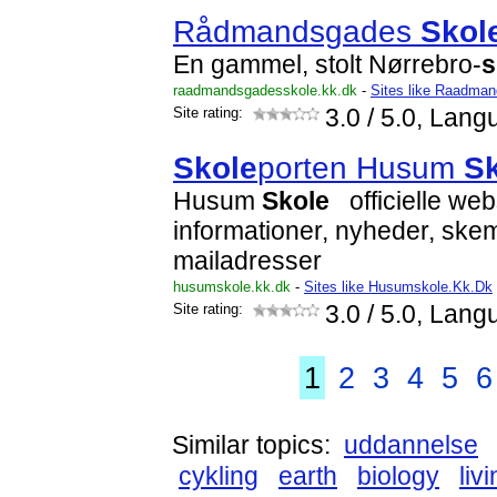
Rådmandsgades
Skol
En gammel, stolt Nørrebro-
s
raadmandsgadesskole.kk.dk
-
Sites like Raadma
Site rating:
3.0
/ 5.0, Lang
Skole
porten Husum
S
Husum
Skole
officielle we
informationer, nyheder, ske
mailadresser
husumskole.kk.dk
-
Sites like Husumskole.Kk.Dk
Site rating:
3.0
/ 5.0, Lang
1
2
3
4
5
6
Similar topics:
uddannelse
cykling
earth
biology
liv