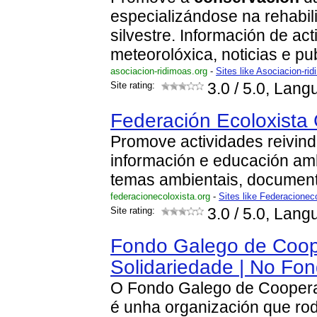
especializándose na rehabil
silvestre. Información de ac
meteorolóxica, noticias e pu
asociacion-ridimoas.org
-
Sites like Asociacion-ri
Site rating:
3.0
/ 5.0, Lang
Federación Ecoloxista
Promove actividades reivind
información e educación ambi
temas ambientais, documen
federacionecoloxista.org
-
Sites like Federacionec
Site rating:
3.0
/ 5.0, Lang
Fondo Galego de Coop
Solidariedade | No Fo
O Fondo Galego de Coopera
é unha organización que rod