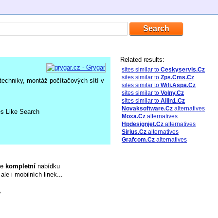
Related results:
sites similar to
Ceskyservis.Cz
sites similar to
Zps.Cms.Cz
techniky, montáž počítačových sítí v
sites similar to
Wifi.Aspa.Cz
sites similar to
Volny.Cz
sites similar to
Allin1.Cz
Novaksoftware.Cz
alternatives
es Like Search
Moxa.Cz
alternatives
Hpdesignjet.Cz
alternatives
Sirius.Cz
alternatives
Grafcom.Cz
alternatives
je
kompletní
nabídku
le i mobilních linek...
y