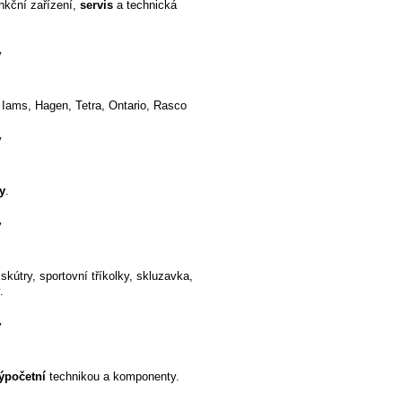
unkční zařízení,
servis
a technická
y
 Iams, Hagen, Tetra, Ontario, Rasco
y
y
.
y
skútry, sportovní tříkolky, skluzavka,
.
y
ýpočetní
technikou a komponenty.