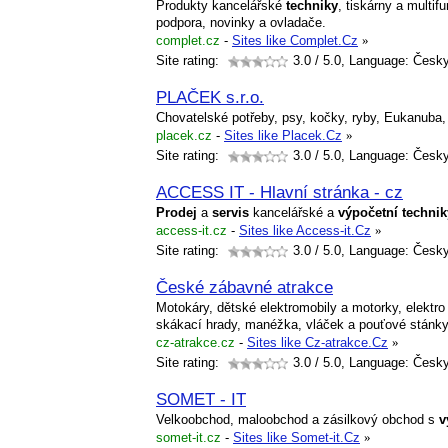
Produkty kancelářské
techniky
, tiskárny a multif
podpora, novinky a ovladače.
complet.cz
-
Sites like Complet.Cz
»
Site rating:
3.0
/ 5.0, Language: Česk
PLAČEK s.r.o.
Chovatelské potřeby, psy, kočky, ryby, Eukanuba,
placek.cz
-
Sites like Placek.Cz
»
Site rating:
3.0
/ 5.0, Language: Česk
ACCESS IT - Hlavní stránka - cz
Prodej
a
servis
kancelářské a
výpočetní
technik
access-it.cz
-
Sites like Access-it.Cz
»
Site rating:
3.0
/ 5.0, Language: Česk
České zábavné atrakce
Motokáry, dětské elektromobily a motorky, elektro 
skákací hrady, manéžka, vláček a pouťové stánky
cz-atrakce.cz
-
Sites like Cz-atrakce.Cz
»
Site rating:
3.0
/ 5.0, Language: Česk
SOMET - IT
Velkoobchod, maloobchod a zásilkový obchod s
v
somet-it.cz
-
Sites like Somet-it.Cz
»