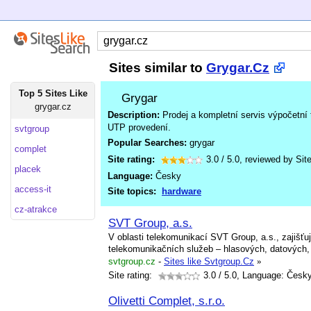
Sites similar to
Grygar.Cz
Top 5 Sites Like
Grygar
grygar.cz
Description:
Prodej a kompletní servis výpočetní 
UTP provedení.
svtgroup
Popular Searches:
grygar
complet
Site rating:
3.0
/
5.0
, reviewed by
Sit
placek
Language:
Česky
access-it
Site topics:
hardware
cz-atrakce
SVT Group, a.s.
V oblasti telekomunikací SVT Group, a.s., zajišťu
telekomunikačních služeb – hlasových, datových, a
svtgroup.cz
-
Sites like Svtgroup.Cz
»
Site rating:
3.0
/ 5.0, Language: Česk
Olivetti Complet, s.r.o.