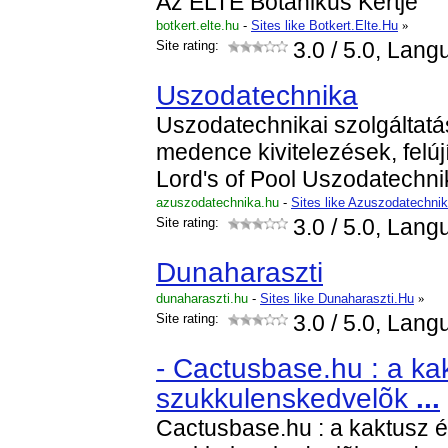
Az ELTE Botanikus Kertje
botkert.elte.hu
-
Sites like Botkert.Elte.Hu
»
Site rating:
3.0
/ 5.0, Lang
Uszodatechnika
Uszodatechnikai szolgáltatás
medence kivitelezések, felúj
Lord's of Pool Uszodatechnik
azuszodatechnika.hu
-
Sites like Azuszodatechni
Site rating:
3.0
/ 5.0, Lang
Dunaharaszti
dunaharaszti.hu
-
Sites like Dunaharaszti.Hu
»
Site rating:
3.0
/ 5.0, Lang
- Cactusbase.hu : a ka
szukkulenskedvelõk
...
Cactusbase.hu : a kaktusz 