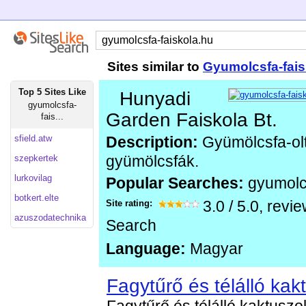
Sites similar to
Gyumolcsfa-fais
Top 5 Sites Like
Hunyadi
gyumolcsfa-
Garden Faiskola Bt.
fais...
sfield.atw
Description:
Gyümölcsfa-olt
szepkertek
gyümölcsfák.
lurkovilag
Popular Searches:
gyumolc
botkert.elte
Site rating:
3.0
/
5.0
, revi
azuszodatechnika
Search
Language:
Magyar
Fagytűrő és télálló kak