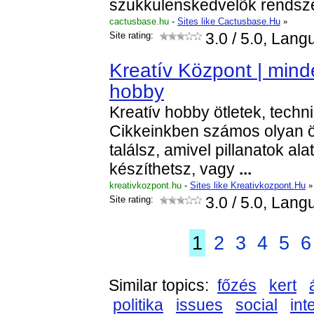
szukkulenskedvelõk rendsz
cactusbase.hu
-
Sites like Cactusbase.Hu
»
Site rating:
3.0
/ 5.0, Lang
Kreatív Központ | mind
hobby
Kreatív hobby ötletek, tech
Cikkeinkben számos olyan öt
találsz, amivel pillanatok ala
készíthetsz, vagy
...
kreativkozpont.hu
-
Sites like Kreativkozpont.Hu
»
Site rating:
3.0
/ 5.0, Lang
1
2
3
4
5
6
Similar topics:
főzés
kert
politika
issues
social
int