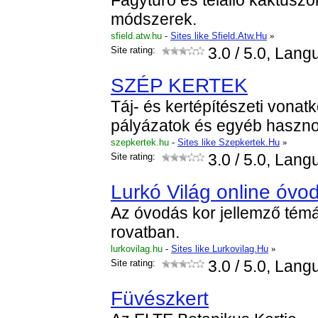
Fagytűrő és télálló kaktuszok
módszerek.
sfield.atw.hu
-
Sites like Sfield.Atw.Hu
»
Site rating:
3.0
/ 5.0, Lang
SZÉP KERTEK
Táj- és kertépítészeti vonat
pályázatok és egyéb haszno
szepkertek.hu
-
Sites like Szepkertek.Hu
»
Site rating:
3.0
/ 5.0, Lang
Lurkó Világ online óvo
Az óvodás kor jellemző tém
rovatban.
lurkovilag.hu
-
Sites like Lurkovilag.Hu
»
Site rating:
3.0
/ 5.0, Lang
Füvészkert