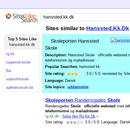
Sites similar to
Hanssted.Kk.Dk
Top 5 Sites Like
Skoleporten Hanssted
hanssted.kk.dk
Skole
rg.kk
Description:
Hanssted Skole officielle websted m
telefonnumre og mailadresser
vipperod-skole
Popular Searches:
hanssted kk
fbs
Site rating:
3.0
/
5.0
, reviewed by
Sit
vaarstfriskole
Language:
Dansk
Site topics:
uddannelse
aalholmskole.kk
Skole
porten
Randersgades
Skole
Randersgades
Skole
officielle
websted
med
in
telefonnumre
og
mailadresser
rg.kk.dk
-
Sites like Rg.Kk.Dk
»
Site rating:
3.0
/ 5.0, Language: Dans