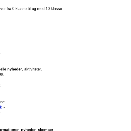
ver fra 0.klasse til og med 10.klasse
k
k
uelle
nyheder
, aktiviteter,
up.
k
ne.
Dk
»
k
ormationer
,
nyheder
,
skemaer
,