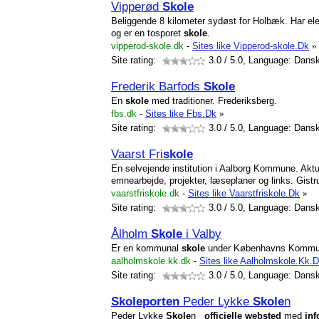
Vipperød
Skole
Beliggende 8 kilometer sydøst for Holbæk. Har ele
og er en tosporet
skole
.
vipperod-skole.dk
-
Sites like Vipperod-skole.Dk
»
Site rating:
3.0
/ 5.0, Language: Dans
Frederik Barfods
Skole
En
skole
med traditioner. Frederiksberg.
fbs.dk
-
Sites like Fbs.Dk
»
Site rating:
3.0
/ 5.0, Language: Dans
Vaarst Fri
skole
En selvejende institution i Aalborg Kommune. Akt
emnearbejde, projekter, læseplaner og links. Gistr
vaarstfriskole.dk
-
Sites like Vaarstfriskole.Dk
»
Site rating:
3.0
/ 5.0, Language: Dans
Ålholm
Skole
i Valby
Er en kommunal
skole
under Københavns Kommu
aalholmskole.kk.dk
-
Sites like Aalholmskole.Kk.
Site rating:
3.0
/ 5.0, Language: Dans
Skole
porten
Peder Lykke
Skole
n
Peder Lykke
Skole
n
officielle
websted
med
inf