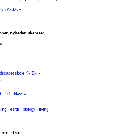
olen.Kk.Dk
»
k
oner
,
nyheder
,
skemaer
,
»
k
ndsgadesskole.Kk.Dk
»
k
9
10
Next »
ling
earth
biology
living
r related sites.