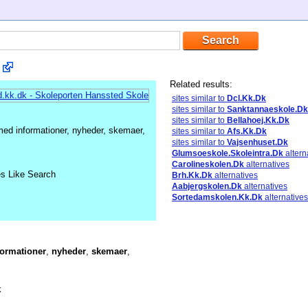
Related results:
sites similar to
Dcl.Kk.Dk
sites similar to
Sanktannaeskole.Dk
sites similar to
Bellahoej.Kk.Dk
ed informationer, nyheder, skemaer,
sites similar to
Afs.Kk.Dk
sites similar to
Vajsenhuset.Dk
Glumsoeskole.Skoleintra.Dk
altern
Carolineskolen.Dk
alternatives
es Like Search
Brh.Kk.Dk
alternatives
Aabjergskolen.Dk
alternatives
Sortedamskolen.Kk.Dk
alternatives
formationer
,
nyheder
,
skemaer
,
k