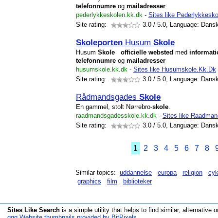
telefonnumre
og
mailadresser
pederlykkeskolen.kk.dk
-
Sites like Pederlykkesk
Site rating:
3.0
/ 5.0, Language: Dans
Skole
porten
Husum
Skole
Husum
Skole
officielle
websted
med
informati
telefonnumre
og
mailadresser
husumskole.kk.dk
-
Sites like Husumskole.Kk.Dk
Site rating:
3.0
/ 5.0, Language: Dans
Rådmandsgades
Skole
En gammel, stolt Nørrebro-
skole
.
raadmandsgadesskole.kk.dk
-
Sites like Raadma
Site rating:
3.0
/ 5.0, Language: Dans
1
2
3
4
5
6
7
8
Similar topics:
uddannelse
europa
religion
cyk
graphics
film
biblioteker
Sites Like Search
is a simple utility that helps to find similar, alternative o
qqq Website thumbnails provided by BitPixels