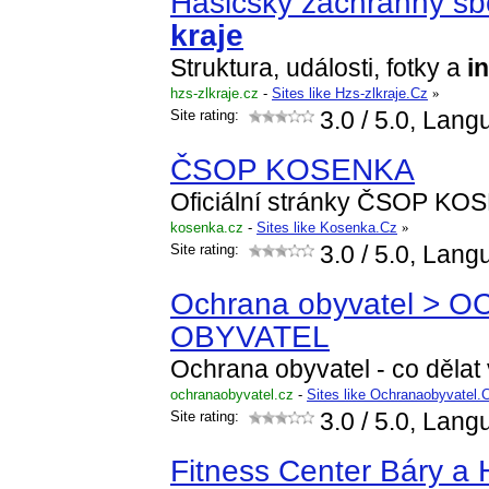
Hasičský záchranný s
kraje
Struktura, události, fotky a
i
hzs-zlkraje.cz
-
Sites like Hzs-zlkraje.Cz
»
Site rating:
3.0
/ 5.0, Lang
ČSOP KOSENKA
Oficiální stránky ČSOP KO
kosenka.cz
-
Sites like Kosenka.Cz
»
Site rating:
3.0
/ 5.0, Lang
Ochrana obyvatel > 
OBYVATEL
Ochrana obyvatel - co dělat 
ochranaobyvatel.cz
-
Sites like Ochranaobyvatel.
Site rating:
3.0
/ 5.0, Lang
Fitness Center Báry a