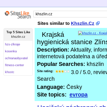
Sites similar to
Khszlin.Cz
Top 5 Sites Like
Krajská
khszlin.cz
hygienická stanice Zlín
hzs-zlkraje
Description:
Aktuality, info
kosenka
internetová podatelna a úře
ochranaobyvatel
Popular Searches:
khszlin
fitness-center
Site rating:
3.0
/
5.0
, revi
khsstc
Search
Language:
Česky
Site topics:
evropa