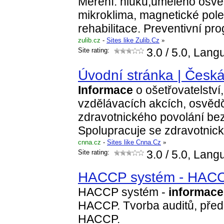
Měření: hluku,umělého osvětl
mikroklima, magnetické pol
rehabilitace. Preventivní p
zulib.cz
-
Sites like Zulib.Cz
»
Site rating:
3.0
/ 5.0, Lang
Úvodní stránka | Česká
Informace
o ošetřovatelství
vzdělávacích akcích, osvěd
zdravotnického povolání be
Spolupracuje se zdravotnic
cnna.cz
-
Sites like Cnna.Cz
»
Site rating:
3.0
/ 5.0, Lang
HACCP systém - HACC
HACCP systém -
informace
HACCP. Tvorba auditů, před
HACCP.