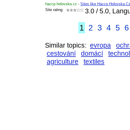
haccp.holovska.cz
-
Sites like Haccp.Holovska.C
Site rating:
3.0
/ 5.0, Lang
1
2
3
4
5
6
Similar topics:
evropa
och
cestování
domácí
techno
agriculture
textiles