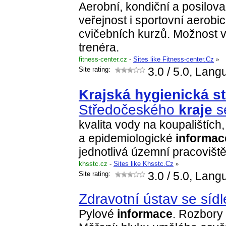
Aerobní, kondiční a posilova
veřejnost i sportovní aerobic
cvičebních kurzů. Možnost v
trenéra.
fitness-center.cz
-
Sites like Fitness-center.Cz
»
Site rating:
3.0
/ 5.0, Lang
Krajská
hygienická
s
Středočeského
kraje
s
kvalita vody na koupalištích,
a epidemiologické
informac
jednotlivá územní pracovišt
khsstc.cz
-
Sites like Khsstc.Cz
»
Site rating:
3.0
/ 5.0, Lang
Zdravotní ústav se sídl
Pylové
informace
. Rozbory 