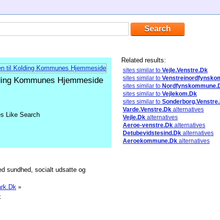
Related results:
sites similar to
Vejle.Venstre.Dk
sites similar to
Venstreinordfynsk
lding Kommunes Hjemmeside
sites similar to
Nordfynskommune.
sites similar to
Vejlekom.Dk
sites similar to
Sonderborg.Venstre
Varde.Venstre.Dk
alternatives
es Like Search
Vejle.Dk
alternatives
Aeroe-venstre.Dk
alternatives
Detubevidstesind.Dk
alternatives
Aeroekommune.Dk
alternatives
med sundhed, socialt udsatte og
ark.Dk
»
k