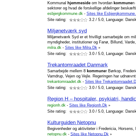
Kommunal
hjemmeside
om hvordan
kommune
n 
sektorer og hvad de forskellige afdelinger beskæf
esbjergkommune.dk
-
Sites like Esbjergkommune
Site rating:
3.2
/ 5.0, Language: Dans
Miljønetværk syd
Miljønetværk Syd er et frivilligt samarbejde om mi
myndigheder, institutioner og Fanø, Billund, Vard
milra.dk
-
Sites like Milra.Dk
»
Site rating:
3.0
/ 5.0, Language: Dans
Trekantomraadet Danmark
Samarbejde mellem 8
kommune
r Børkop, Frederi
Vamdrup, Vejen og Vejle. Regeringen har udnævnt 
trekantomraadet.dk
-
Sites like Trekantomraadet.
Site rating:
3.0
/ 5.0, Language: Dans
Region H – hospitaler, psykiatri, handi
regionh.dk
-
Sites like Regionh.Dk
»
Site rating:
3.0
/ 5.0, Language: Dans
Kulturguiden Netopnu
Begivenheder og aktiviteter i Fredericia, Horsens,
netopnu.dk
-
Sites like Netopnu.Dk
»