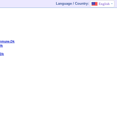
Language / Country:
English
ommune.Dk
Dk
.Dk