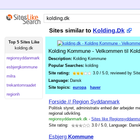
Sites similar to
Kolding.Dk
Top 5 Sites Like
kolding.dk
Kolding Kommune - Velkommen til Ko
regionsyddanmark
Description:
Kolding Kommune
Popular Searches:
kolding
esbjergkommune
Site rating:
3.0
/
5.0
, reviewed by
Sit
milra
Language:
Dansk
trekantomraadet
Site topics:
europa
haver
regionh
Forside // Region Syddanmark
Politisk styret, administrativ enhed der arbejder 
regional udvikling.
regionsyddanmark.dk
-
Sites like Regionsyddanm
Site rating:
3.0
/ 5.0, Language: Dans
Esbjerg
Kommune