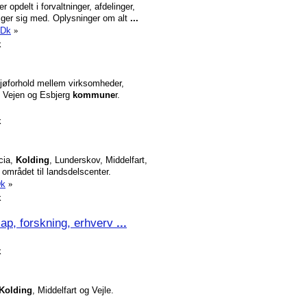
er opdelt i forvaltninger, afdelinger,
tiger sig med. Oplysninger om alt
...
.Dk
»
k
ljøforhold mellem virksomheder,
e, Vejen og Esbjerg
kommune
r.
k
cia,
Kolding
, Lunderskov, Middelfart,
området til landsdelscenter.
Dk
»
k
cap, forskning, erhverv
...
k
Kolding
, Middelfart og Vejle.