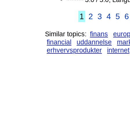
1
2
3
4
5
6
Similar topics:
finans
euro
financial
uddannelse
mar
erhvervsprodukter
internet