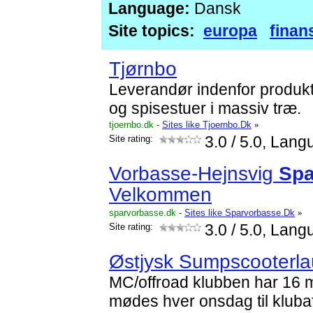
Language:
Dansk
Site topics:
europa
finan
Tjørnbo
Leverandør indenfor produkt
og spisestuer i massiv træ.
tjoernbo.dk
-
Sites like Tjoernbo.Dk
»
Site rating:
3.0
/ 5.0, Lang
Vorbasse-Hejnsvig
Spa
Velkommen
sparvorbasse.dk
-
Sites like Sparvorbasse.Dk
»
Site rating:
3.0
/ 5.0, Lang
Østjysk Sumpscooterl
MC/offroad klubben har 16 
mødes hver onsdag til kluba