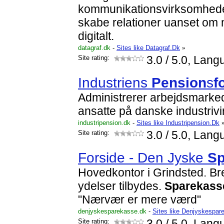
kommunikationsvirksomheder
skabe relationer uanset om me
digitalt.
datagraf.dk
-
Sites like Datagraf.Dk
»
Site rating:
3.0
/ 5.0, Lang
Industriens
Pension
s
f
Administrerer arbejdsmarke
ansatte på danske industriv
industripension.dk
-
Sites like Industripension.Dk
Site rating:
3.0
/ 5.0, Lang
Forside - Den Jyske
Sp
Hovedkontor i Grindsted. Bred
ydelser tilbydes.
Sparekass
"Nærvær er mere værd"
denjyskesparekasse.dk
-
Sites like Denjyskespa
Site rating:
3.0
/ 5.0, Lang