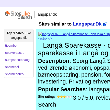
Sites similar to
Langspar.Dk
Top 5 Sites Like
langspar.dk
Langå Sparekasse - d
tjoernbo
sparekasse i Langå og
sparvorbasse
sumpscooterlaug
Description:
Spørg Langå S
vedrørende økonomi, opspar
sparnebel
børneopsparing, pension, for
sparbredebro
investering. Privat og erhverv
Popular Searches:
langspa
Site rating:
3.0
/
5.0
, revi
Search