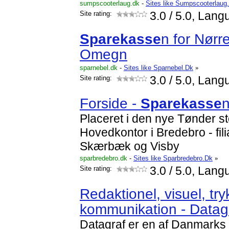
sumpscooterlaug.dk
-
Sites like Sumpscooterlaug
Site rating:
3.0
/ 5.0, Lang
Sparekasse
n for Nørr
Omegn
sparnebel.dk
-
Sites like Sparnebel.Dk
»
Site rating:
3.0
/ 5.0, Lang
Forside -
Sparekasse
Placeret i den nye Tønder 
Hovedkontor i Bredebro - fili
Skærbæk og Visby
sparbredebro.dk
-
Sites like Sparbredebro.Dk
»
Site rating:
3.0
/ 5.0, Lang
Redaktionel, visuel, tryk
kommunikation - Datag
Datagraf er en af Danmarks