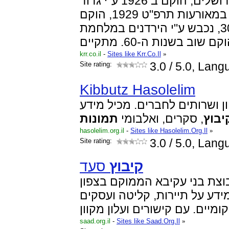
קבוץ דרומה לירושלים, הוקם ב 1926 ע"י גדוד
העבודה. נשרף כליל במאורעות תרפ"ט 1929, הוקם
שוב בשנות ה-30, נכבש ע"י הירדנים במלחמת
krr.co.il
-
Sites like Krr.Co.Il
»
Site rating:
3.0
/ 5.0, Lan
Kibbutz Hasolelim
ון ושרותים לחברים. מכיל מידע
יבוץ
, סקרים, ואלבומי
תמונות
hasolelim.org.il
-
Sites like Hasolelim.Org.Il
»
Site rating:
3.0
/ 5.0, Lan
קיבוץ
סעד
צת בני עקיבא הממוקם בצפון
דע על תיירות, קליטה ועסקים
saad.org.il
-
Sites like Saad.Org.Il
»