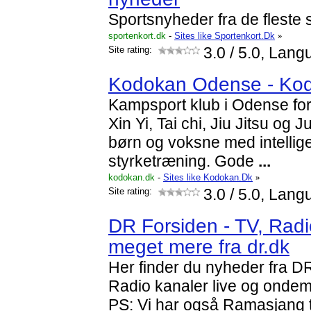
Sportsnyheder fra de fleste
sportenkort.dk
-
Sites like Sportenkort.Dk
»
Site rating:
3.0
/ 5.0, Lang
Kodokan Odense - Ko
Kampsport klub i Odense for 
Xin Yi, Tai chi, Jiu Jitsu og
børn og voksne med intellig
styrketræning. Gode
...
kodokan.dk
-
Sites like Kodokan.Dk
»
Site rating:
3.0
/ 5.0, Lang
DR Forsiden - TV, Rad
meget mere fra dr.dk
Her finder du nyheder fra D
Radio kanaler live og ondema
PS: Vi har også Ramasjang t