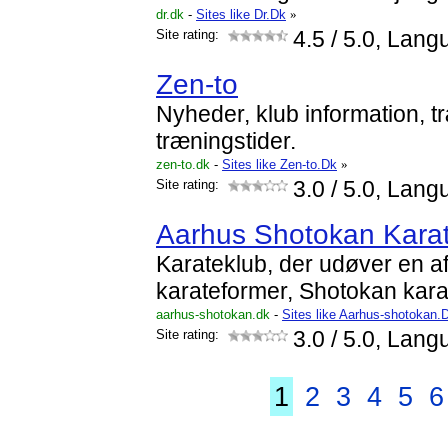
dr.dk
-
Sites like Dr.Dk
»
Site rating:
4.5
/ 5.0, Lang
Zen-to
Nyheder, klub information, t
træningstider.
zen-to.dk
-
Sites like Zen-to.Dk
»
Site rating:
3.0
/ 5.0, Lang
Aarhus Shotokan Kara
Karateklub, der udøver en a
karateformer, Shotokan kara
aarhus-shotokan.dk
-
Sites like Aarhus-shotokan.
Site rating:
3.0
/ 5.0, Lang
1
2
3
4
5
6