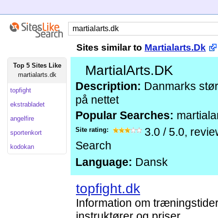
Sites similar to
Martialarts.Dk
Top 5 Sites Like
MartialArts.DK
martialarts.dk
Description:
Danmarks stør
topfight
på nettet
ekstrabladet
Popular Searches:
martiala
angelfire
Site rating:
3.0
/
5.0
, revi
sportenkort
Search
kodokan
Language:
Dansk
topfight.dk
Information om træningstider,
instruktører og priser.