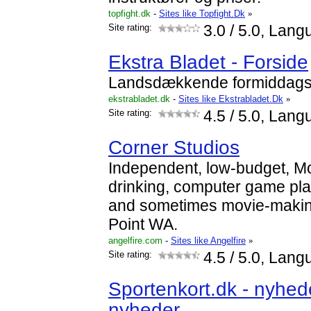
topfight.dk
-
Sites like Topfight.Dk
»
Site rating:
3.0
/ 5.0, Lang
Ekstra Bladet - Forside
Landsdækkende formiddags
ekstrabladet.dk
-
Sites like Ekstrabladet.Dk
»
Site rating:
4.5
/ 5.0, Lang
Corner Studios
Independent, low-budget, M
drinking, computer game pl
and sometimes movie-makin
Point WA.
angelfire.com
-
Sites like Angelfire
»
Site rating:
4.5
/ 5.0, Lang
Sportenkort.dk - nyhed
nyheder