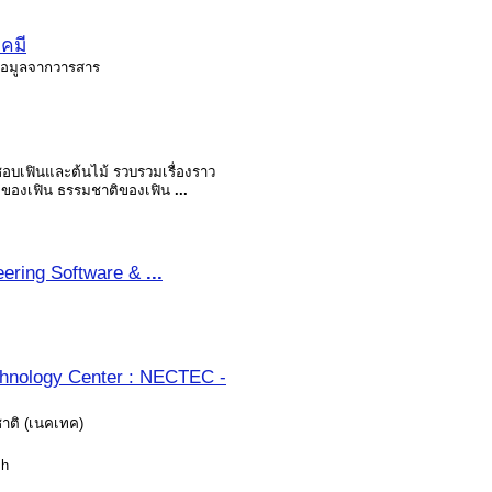
คมี
ข้อมูลจากวารสาร
่นชอบเฟินและต้นไม้ รวบรวมเรื่องราว
ิดของเฟิน ธรรมชาติของเฟิน
...
eering Software &
...
chnology Center : NECTEC -
ชาติ (เนคเทค)
sh