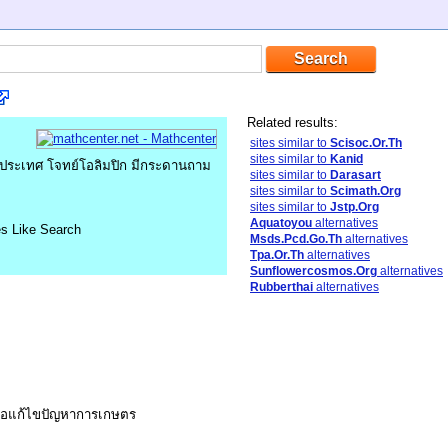
Related results:
sites similar to
Scisoc.Or.Th
sites similar to
Kanid
ประเทศ โจทย์โอลิมปิก มีกระดานถาม
sites similar to
Darasart
sites similar to
Scimath.Org
sites similar to
Jstp.Org
Aquatoyou
alternatives
es Like Search
Msds.Pcd.Go.Th
alternatives
Tpa.Or.Th
alternatives
Sunflowercosmos.Org
alternatives
Rubberthai
alternatives
ื่อแก้ไขปัญหาการเกษตร