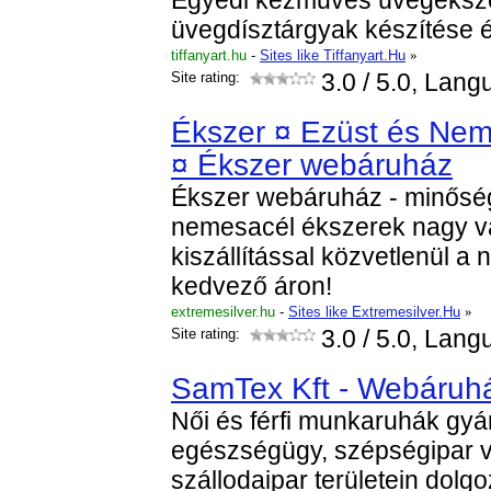
Egyedi kézműves üvegéksz
üvegdísztárgyak készítése 
tiffanyart.hu
-
Sites like Tiffanyart.Hu
»
Site rating:
3.0
/ 5.0, Lang
Ékszer ¤ Ezüst és Nem
¤ Ékszer webáruház
Ékszer webáruház - minőség
nemesacél ékszerek nagy vá
kiszállítással közvetlenül a
kedvező áron!
extremesilver.hu
-
Sites like Extremesilver.Hu
»
Site rating:
3.0
/ 5.0, Lang
SamTex Kft - Webáruh
Női és férfi munkaruhák gyá
egészségügy, szépségipar v
szállodaipar területein dol