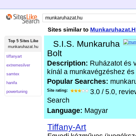
Sites similar to
Munkaruhazat.
Top 5 Sites Like
S.I.S. Munkaruha
munkaruhazat.hu
Bolt
tiffanyart
Description:
Ruházatot és v
extremesilver
kínál a munkavégzéshez és 
samtex
Popular Searches:
munkar
hanifa
Site rating:
3.0
/
5.0
, revi
powertuning
Search
Language:
Magyar
Tiffany-Art