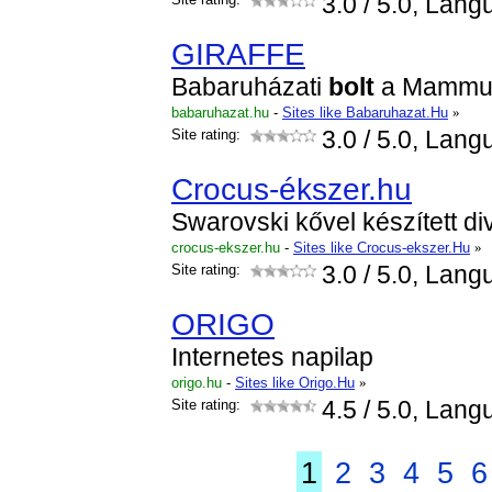
3.0
/ 5.0, Lang
GIRAFFE
Babaruházati
bolt
a Mammut1
babaruhazat.hu
-
Sites like Babaruhazat.Hu
»
Site rating:
3.0
/ 5.0, Lang
Crocus-ékszer.hu
Swarovski kővel készített di
crocus-ekszer.hu
-
Sites like Crocus-ekszer.Hu
»
Site rating:
3.0
/ 5.0, Lang
ORIGO
Internetes napilap
origo.hu
-
Sites like Origo.Hu
»
Site rating:
4.5
/ 5.0, Lang
1
2
3
4
5
6