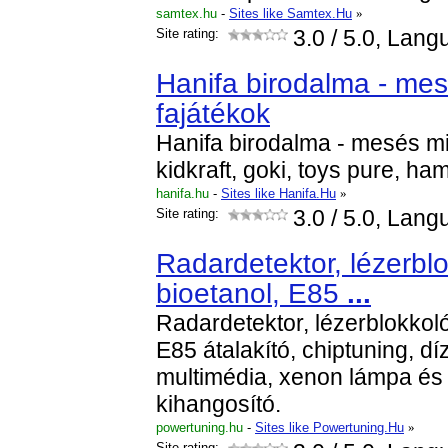
samtex.hu
-
Sites like Samtex.Hu
»
Site rating:
3.0
/ 5.0, Lang
Hanifa birodalma - me
fajátékok
Hanifa birodalma - mesés m
kidkraft, goki, toys pure, ha
hanifa.hu
-
Sites like Hanifa.Hu
»
Site rating:
3.0
/ 5.0, Lang
Radardetektor, lézerblok
bioetanol, E85
...
Radardetektor, lézerblokkoló,
E85 átalakító, chiptuning, dí
multimédia, xenon lámpa és 
kihangosító.
powertuning.hu
-
Sites like Powertuning.Hu
»
Site rating: