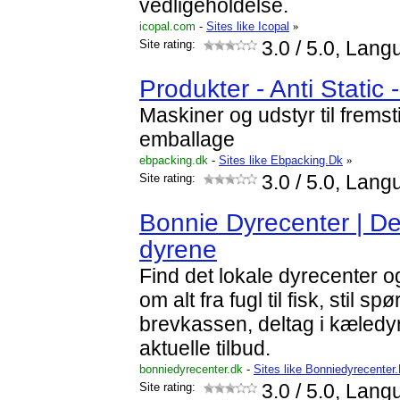
vedligeholdelse.
icopal.com
-
Sites like Icopal
»
Site rating:
3.0
/ 5.0, Lang
Produkter - Anti Static 
Maskiner og udstyr til fremstil
emballage
ebpacking.dk
-
Sites like Ebpacking.Dk
»
Site rating:
3.0
/ 5.0, Lang
Bonnie Dyrecenter | Det
dyrene
Find det lokale dyrecenter 
om alt fra fugl til fisk, stil sp
brevkassen, deltag i kæledy
aktuelle tilbud.
bonniedyrecenter.dk
-
Sites like Bonniedyrecenter
Site rating:
3.0
/ 5.0, Lang