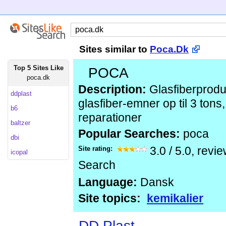
Sites similar to
Poca.Dk
Top 5 Sites Like
POCA
poca.dk
Description:
Glasfiberproduk
ddplast
glasfiber-emner op til 3 tons
b6
reparationer
baltzer
Popular Searches:
poca
dbi
Site rating:
3.0
/
5.0
, revi
icopal
Search
Language:
Dansk
Site topics:
kemikalier
DD Plast