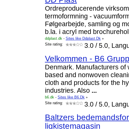
Ordreproducerende virksom
termoformning - vacuumformn
Følgearbejde, samling og m
b.la. i acryl med brochureho
ddplast.dk
-
Sites like Ddplast.Dk
»
Site rating:
3.0
/ 5.0, Lang
Velkommen - B6 Grup
Denmark. Manufacturers of 
based and nonwoven cleanin
cloth and products for the h
industries. Also
...
b6.dk
-
Sites like B6.Dk
»
Site rating:
3.0
/ 5.0, Lang
Baltzers bedemandsfor
ligkistemagasin