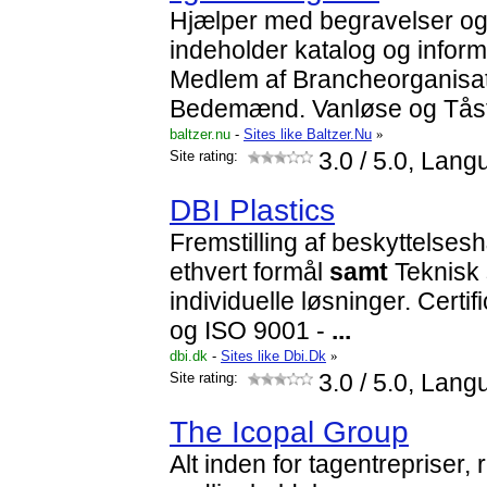
Hjælper med begravelser og 
indeholder katalog og inform
Medlem af Brancheorganisa
Bedemænd. Vanløse og Tåst
baltzer.nu
-
Sites like Baltzer.Nu
»
Site rating:
3.0
/ 5.0, Lang
DBI Plastics
Fremstilling af beskyttelsesh
ethvert formål
samt
Teknisk 
individuelle løsninger. Certi
og ISO 9001 -
...
dbi.dk
-
Sites like Dbi.Dk
»
Site rating:
3.0
/ 5.0, Lang
The Icopal Group
Alt inden for tagentrepriser,