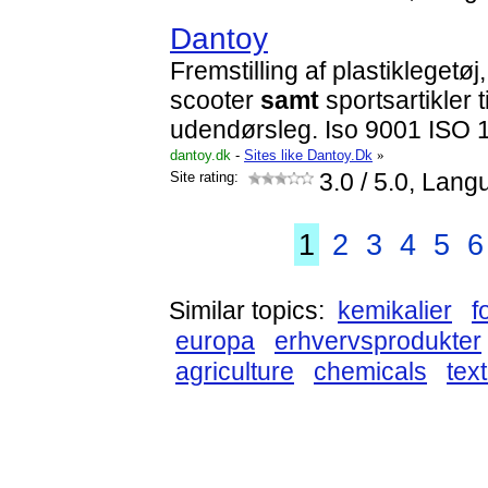
Dantoy
Fremstilling af plastiklegetøj
scooter
samt
sportsartikler 
udendørsleg. Iso 9001 ISO 1
dantoy.dk
-
Sites like Dantoy.Dk
»
Site rating:
3.0
/ 5.0, Lang
1
2
3
4
5
6
Similar topics:
kemikalier
f
europa
erhvervsprodukter
agriculture
chemicals
text