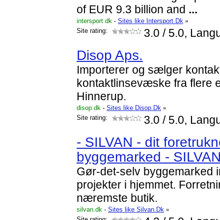
of EUR 9.3 billion and
...
intersport.dk
-
Sites like Intersport.Dk
»
Site rating:
3.0
/ 5.0, Lang
Disop Aps.
Importerer og sælger kontakt
kontaktlinsevæske fra flere
Hinnerup.
disop.dk
-
Sites like Disop.Dk
»
Site rating:
3.0
/ 5.0, Lang
- SILVAN - dit foretruk
byggemarked - SILVA
Gør-det-selv byggemarked i
projekter i hjemmet. Forretni
næremste butik.
silvan.dk
-
Sites like Silvan.Dk
»
Site rating: