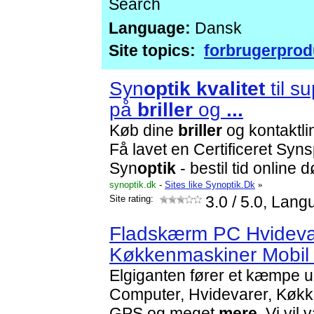
Search
Language:
Dansk
Site topics:
forbrugerprod
Syn
optik
kvalitet
til s
på
briller
og
...
Køb dine
briller
og kontaktli
Få lavet en Certificeret Syns
Syn
optik
- bestil tid online 
synoptik.dk
-
Sites like Synoptik.Dk
»
Site rating:
3.0
/ 5.0, Lang
Fladskærm PC Hvideva
Køkkenmaskiner Mobi
Elgiganten fører et kæmpe u
Computer, Hvidevarer, Køkk
GPS og meget
mere
. Vi vil 