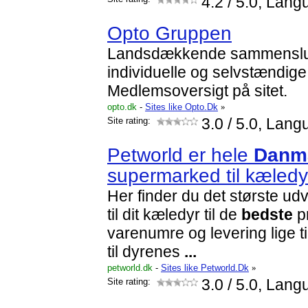
4.2
/ 5.0, Lang
Opto Gruppen
Landsdækkende sammenslut
individuelle og selvstændig
Medlemsoversigt på sitet.
opto.dk
-
Sites like Opto.Dk
»
Site rating:
3.0
/ 5.0, Lang
Petworld er hele
Danm
supermarked til kæled
Her finder du det største udv
til dit kæledyr til de
bedste
pr
varenumre og levering lige 
til dyrenes
...
petworld.dk
-
Sites like Petworld.Dk
»
Site rating:
3.0
/ 5.0, Lang