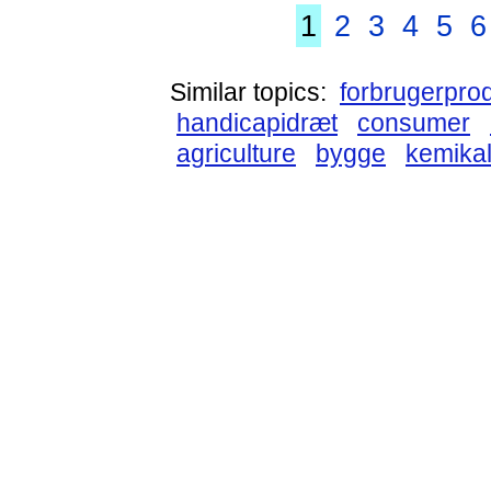
1
2
3
4
5
6
Similar topics:
forbrugerpro
handicapidræt
consumer
agriculture
bygge
kemikal