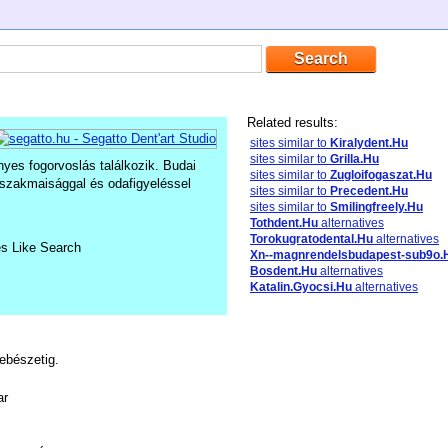
Related results:
sites similar to
Kiralydent.Hu
sites similar to
Grilla.Hu
yes fogorvoslás találkozik. Budai
sites similar to
Zugloifogaszat.Hu
szakmaisággal és odafigyeléssel
sites similar to
Precedent.Hu
sites similar to
Smilingfreely.Hu
Tothdent.Hu
alternatives
Torokugratodental.Hu
alternatives
es Like Search
Xn--magnrendelsbudapest-sub9o.
Bosdent.Hu
alternatives
Katalin.Gyocsi.Hu
alternatives
sebészetig.
ar