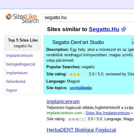
Sites similar to
Segatto.Hu
Top 5 Sites Like
Segatto Dent'art Studio
segatto.hu
Description:
Egy hely, ahol a művészet és az igén
rendelőnk rendhagyó környezetben, magas szintű 
implantcentrum
várja pácienseit.
biologiaifogaszat
Popular Searches:
segatto
implantatum
Site rating:
3.0
/
5.0
, reviewed by
Sit
Language:
Magyar
feherdental
Site topics:
szolgáltatás
fogsor
implantcenrum
Teljeskörü fogászati ellátás,fogfehérítéstől a száj
implantcentrum.com
-
Sites like Implantcentrum
»
Site rating:
3.0
/ 5.0, Language: Magy
HerbaDENT Biológiai Fogászat