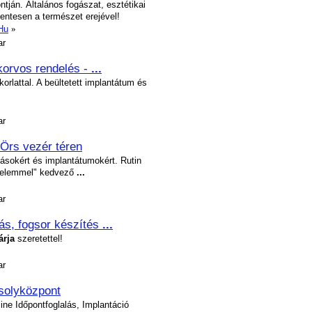
tján. Általános fogászat, esztétikai
ntesen a természet erejével!
.Hu
»
ar
korvos rendelés -
...
orlattal. A beültetett implantátum és
ar
Örs vezér téren
tlásokért és implantátumokért. Rutin
értelemmel" kedvező
...
ar
tás, fogsor készítés
...
árja
szeretettel!
ar
solyközpont
ne Időpontfoglalás, Implantáció