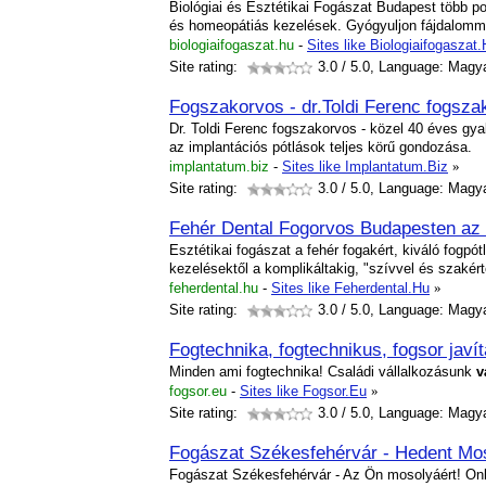
Biológiai és Esztétikai Fogászat Budapest több pon
és homeopátiás kezelések. Gyógyuljon fájdalomme
biologiaifogaszat.hu
-
Sites like Biologiaifogaszat
Site rating:
3.0
/ 5.0, Language: Magy
Fogszakorvos - dr.Toldi Ferenc fogsza
Dr. Toldi Ferenc fogszakorvos - közel 40 éves gyak
az implantációs pótlások teljes körű gondozása.
implantatum.biz
-
Sites like Implantatum.Biz
»
Site rating:
3.0
/ 5.0, Language: Magy
Fehér Dental Fogorvos Budapesten az 
Esztétikai fogászat a fehér fogakért, kiváló fogpó
kezelésektől a komplikáltakig, "szívvel és szak
feherdental.hu
-
Sites like Feherdental.Hu
»
Site rating:
3.0
/ 5.0, Language: Magy
Fogtechnika, fogtechnikus, fogsor javí
Minden ami fogtechnika! Családi vállalkozásunk
v
fogsor.eu
-
Sites like Fogsor.Eu
»
Site rating:
3.0
/ 5.0, Language: Magy
Fogászat Székesfehérvár - Hedent Mo
Fogászat Székesfehérvár - Az Ön mosolyáért! Onli