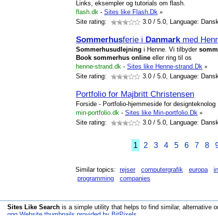
Links, eksempler og tutorials om flash.
flash.dk
-
Sites like Flash.Dk
»
Site rating:
3.0
/ 5.0, Language: Dans
Sommerhus
ferie i
Danmark
med Henn
Sommerhus
udlejning
i Henne. Vi tilbyder
somm
Book
sommerhus
online
eller ring til os
henne-strand.dk
-
Sites like Henne-strand.Dk
»
Site rating:
3.0
/ 5.0, Language: Dans
Portfolio for Majbritt Christensen
Forside - Portfolio-hjemmeside for designteknolog 
min-portfolio.dk
-
Sites like Min-portfolio.Dk
»
Site rating:
3.0
/ 5.0, Language: Dans
1
2
3
4
5
6
7
8
Similar topics:
rejser
computergrafik
europa
i
programming
companies
Sites Like Search
is a simple utility that helps to find similar, alternative o
qqq Website thumbnails provided by BitPixels