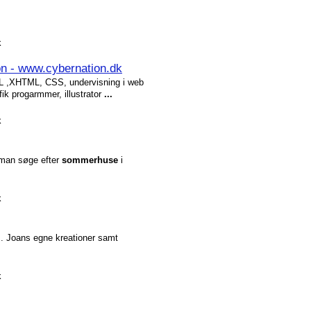
k
on - www.cybernation.dk
ML ,XHTML, CSS, undervisning i web
fik progarmmer, illustrator
...
k
 man søge efter
sommerhus
e
i
k
ms. Joans egne kreationer samt
k