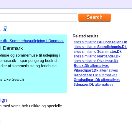
k
Related results:
sites similar to
Bruungazelleh.Dk
sites similar to
Scandichotels.Dk
 i Danmark
sites similar to
3danimator.Dk
use og sommerhuse til udlejning i
sites similar to
Nortlander.Dk
huse.dk - spar penge og book dit
sites similar to
Pixelmax.Dk
dler af sommerhuse og feriehuse
Botex.Dk
alternatives
Vitasclipart.Dk
alternatives
Danegaard.Dk
alternatives
es Like Search
Gratisclipart.Dk
alternatives
3dmaxer.Dk
alternatives
ign
n med vores helt unikke og specielle
k