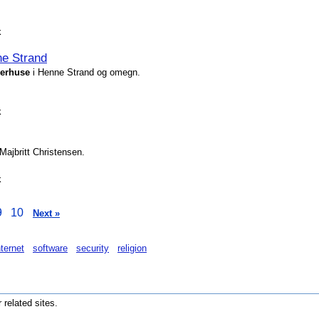
k
e Strand
erhus
e
i Henne Strand og omegn.
k
Majbritt Christensen.
k
9
10
Next »
nternet
software
security
religion
r related sites.