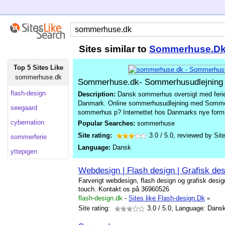
Sites similar to
Sommerhuse.D
Top 5 Sites Like
sommerhuse.dk
Sommerhuse.dk- Sommerhusudlejning
flash-design
Description:
Dansk sommerhus oversigt med ferieh
Danmark. Online sommerhusudlejning med Sommer
seegaard
sommerhus p? Internettet hos Danmarks nye formi
cybernation
Popular Searches:
sommerhuse
Site rating:
3.0
/
5.0
, reviewed by
Sit
sommerferie
Language:
Dansk
yttepigen
Webdesign | Flash design | Grafisk des
Farverigt webdesign, flash design og grafisk desig
touch. Kontakt os på 36960526
flash-design.dk
-
Sites like Flash-design.Dk
»
Site rating:
3.0
/ 5.0, Language: Dans