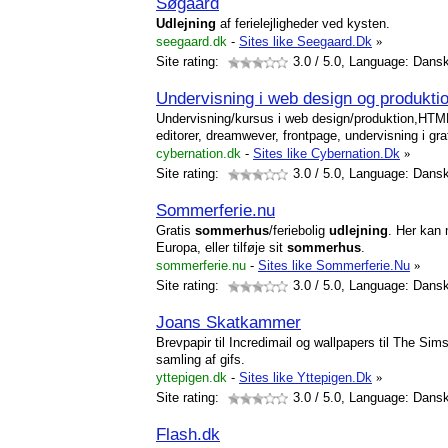
Søgaard
Udlejning
af ferielejligheder ved kysten.
seegaard.dk
-
Sites like Seegaard.Dk
»
Site rating:
3.0
/ 5.0, Language: Dans
Undervisning i web design og produkti
Undervisning/kursus i web design/produktion,HT
editorer, dreamwever, frontpage, undervisning i gra
cybernation.dk
-
Sites like Cybernation.Dk
»
Site rating:
3.0
/ 5.0, Language: Dans
Sommerferie.nu
Gratis
sommerhus
/feriebolig
udlejning
. Her kan
Europa, eller tilføje sit
sommerhus
.
sommerferie.nu
-
Sites like Sommerferie.Nu
»
Site rating:
3.0
/ 5.0, Language: Dans
Joans Skatkammer
Brevpapir til Incredimail og wallpapers til The Si
samling af gifs.
yttepigen.dk
-
Sites like Yttepigen.Dk
»
Site rating:
3.0
/ 5.0, Language: Dans
Flash.dk