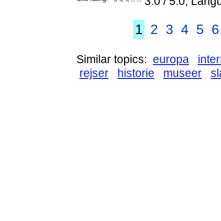
3.0
/ 5.0, Lang
1
2
3
4
5
6
Similar topics:
europa
inte
rejser
historie
museer
s