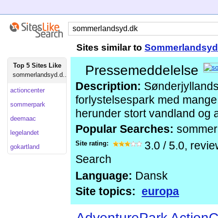
Sites similar to
Sommerlandsyd
Top 5 Sites Like
Pressemeddelelse
sommerlandsyd.d...
Description:
Sønderjyllands
actioncenter
forlystelsespark med mange f
sommerpark
herunder stort vandland og a
deemaac
Popular Searches:
sommer
legelandet
Site rating:
3.0
/
5.0
, revi
gokartland
Search
Language:
Dansk
Site topics:
europa
AdventurePark ActionC