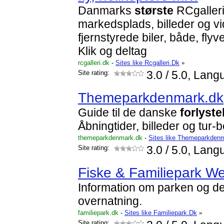
Danmarks
største
RCgalleri
markedsplads, billeder og v
fjernstyrede biler, både, flyv
Klik og deltag
rcgalleri.dk
-
Sites like Rcgalleri.Dk
»
Site rating:
3.0
/ 5.0, Lang
Themeparkdenmark.dk
Guide til de danske
forlyst
Åbningtider, billeder og tur-b
themeparkdenmark.dk
-
Sites like Themeparkden
Site rating:
3.0
/ 5.0, Lang
Fiske & Familiepark We
Information om parken og den
overnatning.
familiepark.dk
-
Sites like Familiepark.Dk
»
Site rating: