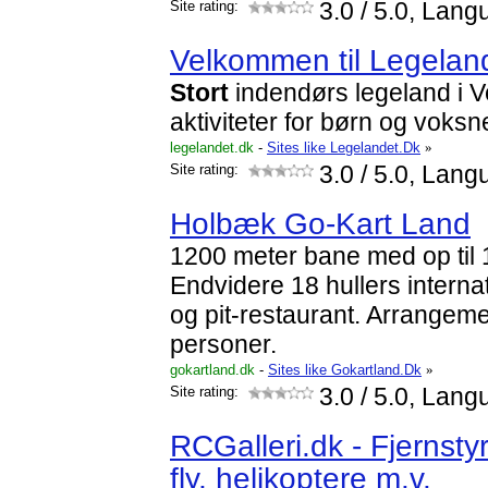
Site rating:
3.0
/ 5.0, Lang
Velkommen til Legeland
Stort
indendørs legeland i V
aktiviteter for børn og voksn
legelandet.dk
-
Sites like Legelandet.Dk
»
Site rating:
3.0
/ 5.0, Lang
Holbæk Go-Kart Land
1200 meter bane med op til 
Endvidere 18 hullers interna
og pit-restaurant. Arrangemen
personer.
gokartland.dk
-
Sites like Gokartland.Dk
»
Site rating:
3.0
/ 5.0, Lang
RCGalleri.dk - Fjernsty
fly, helikoptere m.v.