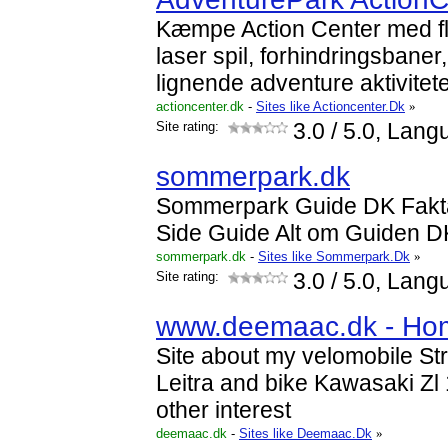
Kæmpe Action Center med fle
laser spil, forhindringsbaner,
lignende adventure aktiviteter 
actioncenter.dk
-
Sites like Actioncenter.Dk
»
Site rating:
3.0
/ 5.0, Lang
sommerpark.dk
Sommerpark Guide DK Fakta
Side Guide Alt om Guiden D
sommerpark.dk
-
Sites like Sommerpark.Dk
»
Site rating:
3.0
/ 5.0, Lang
www.deemaac.dk - Ho
Site about my velomobile St
Leitra and bike Kawasaki Zl
other interest
deemaac.dk
-
Sites like Deemaac.Dk
»