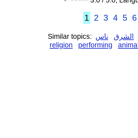
3.0
/ 5.0, Lang
1
2
3
4
5
6
Similar topics:
ناس
الشرق
religion
performing
anima