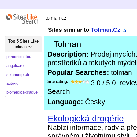
Sites similar to
Tolman.Cz
Top 5 Sites Like
Tolman
tolman.cz
Description:
Prodej mycích, 
prirodnicestou
prostředků a tekutých mýdel
angelcare
Popular Searches:
tolman
solariumprofi
Site rating:
3.0
/
5.0
, revi
auto-iq
Search
biomedica-prague
Language:
Česky
Ekologická drogérie
Nabízí informace, rady a př
správnému životnímu stylu, 