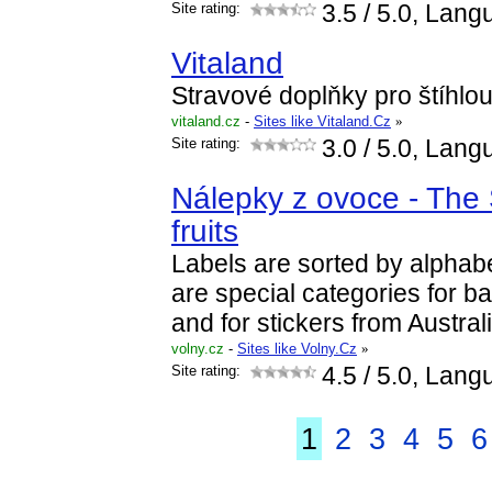
Site rating:
3.5
/ 5.0, Lang
Vitaland
Stravové doplňky pro štíhlou li
vitaland.cz
-
Sites like Vitaland.Cz
»
Site rating:
3.0
/ 5.0, Lang
Nálepky z ovoce - The 
fruits
Labels are sorted by alphabe
are special categories for b
and for stickers from Austral
volny.cz
-
Sites like Volny.Cz
»
Site rating:
4.5
/ 5.0, Lang
1
2
3
4
5
6