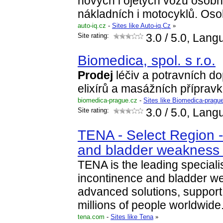
nových i ojetých vozů osobn
nákladních i motocyklů. Oso
auto-iq.cz
-
Sites like Auto-iq.Cz
»
Site rating:
3.0
/ 5.0, Lang
Biomedica, spol. s r.o.
Prodej
léčiv a potravních do
elixírů a masážních přípravk
biomedica-prague.cz
-
Sites like Biomedica-pragu
Site rating:
3.0
/ 5.0, Lang
TENA - Select Region -
and bladder weaknes
TENA is the leading specialis
incontinence and bladder we
advanced solutions, support
millions of people worldwide
tena.com
-
Sites like Tena
»