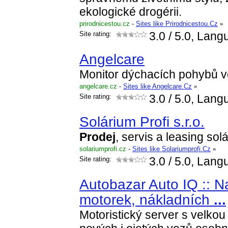
ekologické drogérii.
prirodnicestou.cz
-
Sites like Prirodnicestou.Cz
»
Site rating:
3.0
/ 5.0, Lang
Angelcare
Monitor dýchacích pohybů v
angelcare.cz
-
Sites like Angelcare.Cz
»
Site rating:
3.0
/ 5.0, Lang
Solárium Profi s.r.o.
Prodej
, servis a leasing solár
solariumprofi.cz
-
Sites like Solariumprofi.Cz
»
Site rating:
3.0
/ 5.0, Lang
Autobazar Auto IQ :: N
motorek, nákladních
...
Motoristický server s velkou