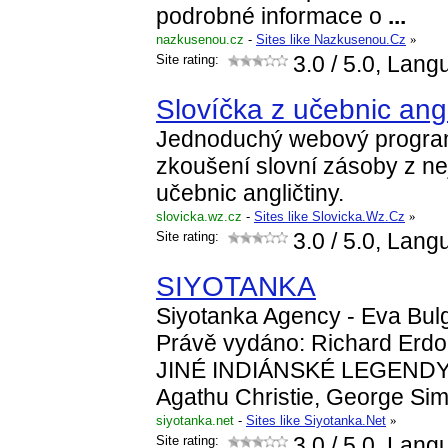
podrobné informace o
...
nazkusenou.cz
-
Sites like Nazkusenou.Cz
»
Site rating:
3.0
/ 5.0, Lang
Slovíčka z učebnic angl
Jednoduchý webový program
zkoušení slovní zásoby z ne
učebnic angličtiny.
slovicka.wz.cz
-
Sites like Slovicka.Wz.Cz
»
Site rating:
3.0
/ 5.0, Lang
SIYOTANKA
Siyotanka Agency - Eva Bul
Právě vydáno: Richard Er
JINÉ INDIÁNSKÉ LEGENDY.
Agathu Christie, George S
siyotanka.net
-
Sites like Siyotanka.Net
»
Site rating:
3.0
/ 5.0, Lang