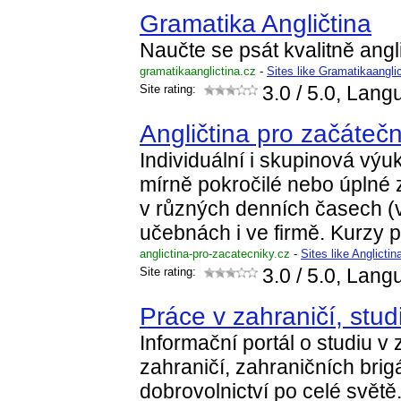
Gramatika Angličtina
Naučte se psát kvalitně angl
gramatikaanglictina.cz
-
Sites like Gramatikaangli
Site rating:
3.0
/ 5.0, Lang
Angličtina pro začátečn
Individuální i skupinová výuk
mírně pokročilé nebo úplné
v různých denních časech (v
učebnách i ve firmě. Kurzy 
anglictina-pro-zacatecniky.cz
-
Sites like Anglicti
Site rating:
3.0
/ 5.0, Lang
Práce v zahraničí, stud
Informační portál o studiu v 
zahraničí, zahraničních brig
dobrovolnictví po celé svět