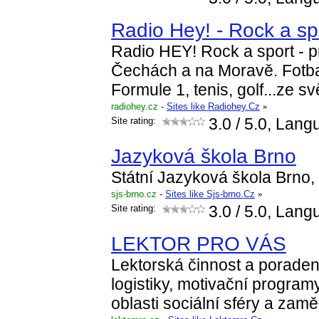
Radio Hey! - Rock a sp
Radio HEY! Rock a sport - pr
Čechách a na Moravě. Fotbal
Formule 1, tenis, golf...ze sv
radiohey.cz
-
Sites like Radiohey.Cz
»
Site rating:
3.0
/ 5.0, Lang
Jazyková škola Brno
Státní Jazyková škola Brno, 
sjs-brno.cz
-
Sites like Sjs-brno.Cz
»
Site rating:
3.0
/ 5.0, Lang
LEKTOR PRO VÁS
Lektorská činnost a poradens
logistiky, motivační program
oblasti sociální sféry a zamě