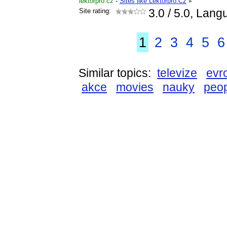
lektorpro.cz
-
Sites like Lektorpro.Cz
»
Site rating:
3.0
/ 5.0, Lang
1
2
3
4
5
6
Similar topics:
televize
evr
akce
movies
nauky
peo