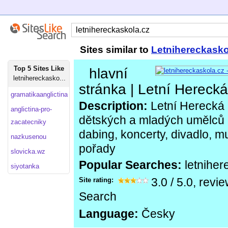
Sites similar to
Letnihereckasko
Top 5 Sites Like
hlavní
letnihereckasko...
stránka | Letní Hereck
gramatikaanglictina
Description:
Letní Herecká 
anglictina-pro-
dětských a mladých umělců p
zacatecniky
dabing, koncerty, divadlo, m
nazkusenou
pořady
slovicka.wz
Popular Searches:
letnihe
siyotanka
Site rating:
3.0
/
5.0
, revi
Search
Language:
Česky