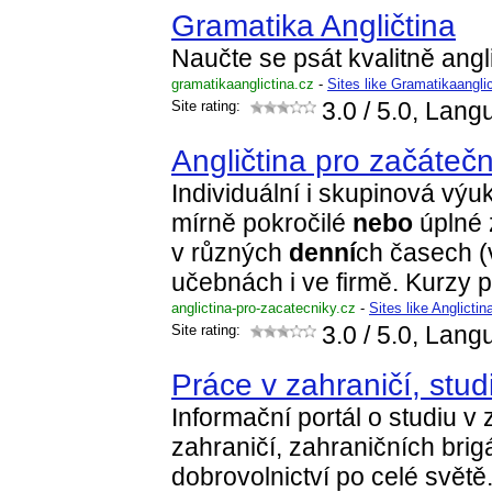
Gramatika Angličtina
Naučte se psát kvalitně angl
gramatikaanglictina.cz
-
Sites like Gramatikaangli
Site rating:
3.0
/ 5.0, Lang
Angličtina pro začátečn
Individuální i skupinová výuk
mírně pokročilé
nebo
úplné 
v různých
denní
ch časech (
učebnách i ve firmě. Kurzy 
anglictina-pro-zacatecniky.cz
-
Sites like Anglicti
Site rating:
3.0
/ 5.0, Lang
Práce v zahraničí, stud
Informační portál o studiu v 
zahraničí, zahraničních brig
dobrovolnictví po celé svět