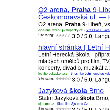
O2 arena,
Praha
9-Lib
Českomoravská ul. — 
O2 arena,
Praha
9-Libeň, v
o2-arena.rezervuj-vstupenky.cz
-
Sites like O2-ar
Site rating:
3.0
/ 5.0, Lang
hlavní stránka | Letní 
Letní Herecká Škola - přípr
mladých umělců pro film, TV
koncerty, divadlo, muzikál 
letnihereckaskola.cz
-
Sites like Letnihereckaskol
Site rating:
3.0
/ 5.0, Lang
Jazyková
škola
Brno
Státní Jazyková
škola
Brno, 
sjs-brno.cz
-
Sites like Sjs-brno.Cz
»
Site rating:
3.0
/ 5.0, Lang