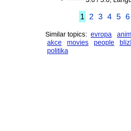
1
2
3
4
5
6
Similar topics:
evropa
ani
akce
movies
people
blí
politika