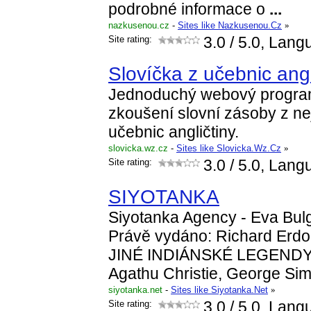
podrobné informace o
...
nazkusenou.cz
-
Sites like Nazkusenou.Cz
»
Site rating:
3.0
/ 5.0, Lang
Slovíčka z učebnic angl
Jednoduchý webový program
zkoušení slovní zásoby z ne
učebnic angličtiny.
slovicka.wz.cz
-
Sites like Slovicka.Wz.Cz
»
Site rating:
3.0
/ 5.0, Lang
SIYOTANKA
Siyotanka Agency - Eva Bul
Právě vydáno: Richard Er
JINÉ INDIÁNSKÉ LEGENDY.
Agathu Christie, George S
siyotanka.net
-
Sites like Siyotanka.Net
»
Site rating:
3.0
/ 5.0, Lang