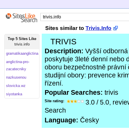
Sites similar to
Trivis.Info
Top 5 Sites Like
TRIVIS
trivis.info
Description:
Vyšší odborná
gramatikaanglictina
poskytuje 3leté denní nebo 
anglictina-pro-
oboru bezpečnostně právní č
zacatecniky
studijní obory: prevence krim
nazkusenou
řízení.
slovicka.wz
Popular Searches:
trivis
siyotanka
Site rating:
3.0
/
5.0
, revi
Search
Language:
Česky