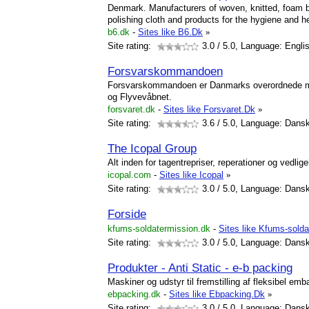
Denmark. Manufacturers of woven, knitted, foam
polishing cloth and products for the hygiene and h
b6.dk
-
Sites like B6.Dk
»
Site rating:
3.0
/ 5.0, Language: Engli
Forsvarskommandoen
Forsvarskommandoen er Danmarks overordnede mi
og Flyvevåbnet.
forsvaret.dk
-
Sites like Forsvaret.Dk
»
Site rating:
3.6
/ 5.0, Language: Dans
The Icopal Group
Alt inden for tagentrepriser, reperationer og vedlig
icopal.com
-
Sites like Icopal
»
Site rating:
3.0
/ 5.0, Language: Dans
Forside
kfums-soldatermission.dk
-
Sites like Kfums-sold
Site rating:
3.0
/ 5.0, Language: Dans
Produkter - Anti Static - e-b packing
Maskiner og udstyr til fremstilling af fleksibel emb
ebpacking.dk
-
Sites like Ebpacking.Dk
»
Site rating:
3.0
/ 5.0, Language: Dans