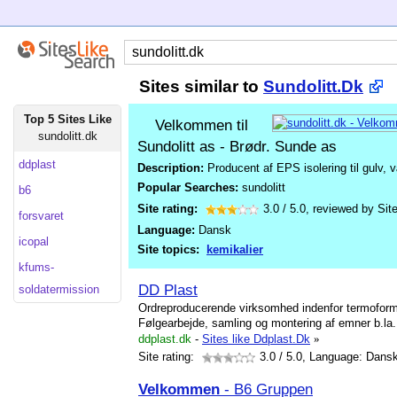
Sites similar to
Sundolitt.Dk
Top 5 Sites Like
Velkommen til
sundolitt.dk
Sundolitt as - Brødr. Sunde as
ddplast
Description:
Producent af EPS isolering til gulv, 
Popular Searches:
sundolitt
b6
Site rating:
3.0
/
5.0
, reviewed by
Sit
forsvaret
Language:
Dansk
icopal
Site topics:
kemikalier
kfums-
DD Plast
soldatermission
Ordreproducerende virksomhed indenfor termoform
Følgearbejde, samling og montering af emner b.la
ddplast.dk
-
Sites like Ddplast.Dk
»
Site rating:
3.0
/ 5.0, Language: Dans
Velkommen
- B6 Gruppen