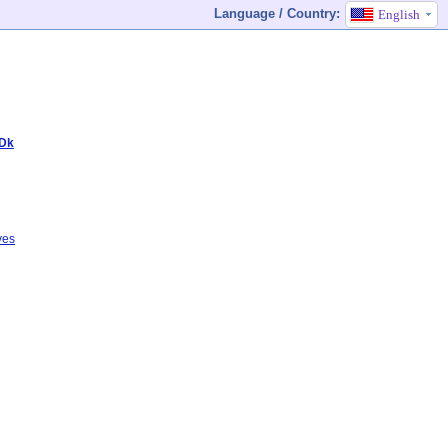
Language / Country:
English
.Dk
ves