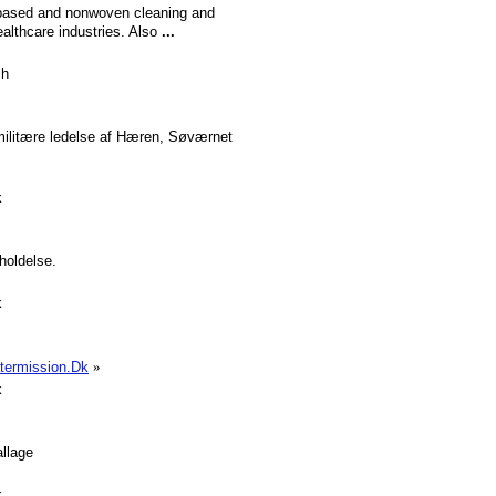
 based and nonwoven cleaning and
ealthcare industries. Also
...
sh
litære ledelse af Hæren, Søværnet
k
eholdelse.
k
atermission.Dk
»
k
allage
k