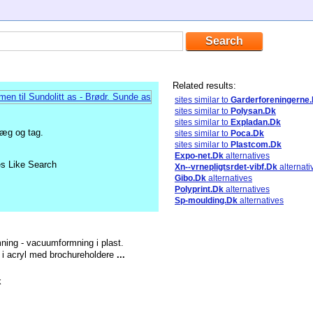
Related results:
sites similar to
Garderforeningerne
sites similar to
Polysan.Dk
sites similar to
Expladan.Dk
væg og tag.
sites similar to
Poca.Dk
sites similar to
Plastcom.Dk
Expo-net.Dk
alternatives
es Like Search
Xn--vrnepligtsrdet-vibf.Dk
alternati
Gibo.Dk
alternatives
Polyprint.Dk
alternatives
Sp-moulding.Dk
alternatives
ning - vacuumformning i plast.
. i acryl med brochureholdere
...
k