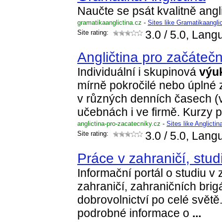
Naučte se psát kvalitně angl
gramatikaanglictina.cz
-
Sites like Gramatikaangli
Site rating:
3.0
/ 5.0, Lang
Angličtina pro začátečn
Individuální i skupinová
výu
mírně pokročilé nebo úplné
v různých denních časech (v
učebnách i ve firmě. Kurzy 
anglictina-pro-zacatecniky.cz
-
Sites like Anglicti
Site rating:
3.0
/ 5.0, Lang
Práce v zahraničí, stud
Informační portál o studiu v 
zahraničí, zahraničních brig
dobrovolnictví po celé svět
podrobné informace o
...