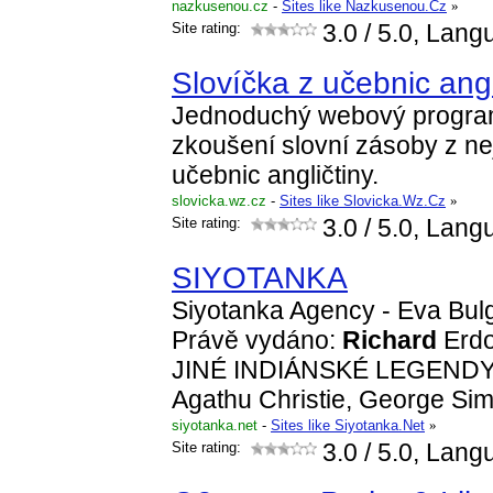
nazkusenou.cz
-
Sites like Nazkusenou.Cz
»
Site rating:
3.0
/ 5.0, Lang
Slovíčka z učebnic angl
Jednoduchý webový program
zkoušení slovní zásoby z ne
učebnic angličtiny.
slovicka.wz.cz
-
Sites like Slovicka.Wz.Cz
»
Site rating:
3.0
/ 5.0, Lang
SIYOTANKA
Siyotanka Agency - Eva Bul
Právě vydáno:
Richard
Erd
JINÉ INDIÁNSKÉ LEGENDY.
Agathu Christie, George S
siyotanka.net
-
Sites like Siyotanka.Net
»
Site rating:
3.0
/ 5.0, Lang