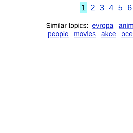
1
2
3
4
5
6
Similar topics:
evropa
ani
people
movies
akce
oce