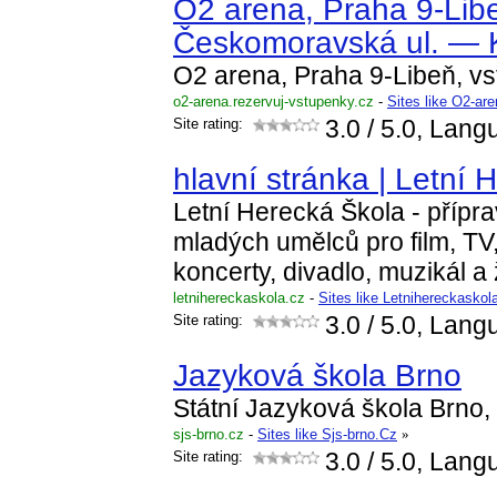
O2 arena, Praha 9-Lib
Českomoravská ul. — 
O2 arena, Praha 9-Libeň, v
o2-arena.rezervuj-vstupenky.cz
-
Sites like O2-ar
Site rating:
3.0
/ 5.0, Lang
hlavní stránka | Letní 
Letní Herecká Škola - přípr
mladých umělců pro film, TV
koncerty, divadlo, muzikál 
letnihereckaskola.cz
-
Sites like Letnihereckaskol
Site rating:
3.0
/ 5.0, Lang
Jazyková škola Brno
Státní Jazyková škola Brno, 
sjs-brno.cz
-
Sites like Sjs-brno.Cz
»
Site rating:
3.0
/ 5.0, Lang