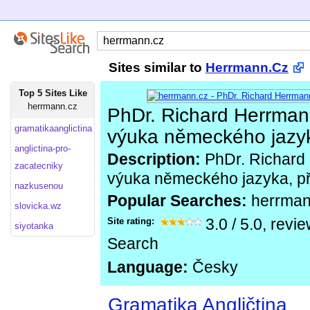
Sites similar to
Herrmann.Cz
Top 5 Sites Like
herrmann.cz
PhDr. Richard Herrman
gramatikaanglictina
výuka německého jazy
anglictina-pro-
Description:
PhDr. Richard 
zacatecniky
výuka německého jazyka, př
nazkusenou
Popular Searches:
herrma
slovicka.wz
Site rating:
3.0
/
5.0
, revi
siyotanka
Search
Language:
Česky
Gramatika Angličtina